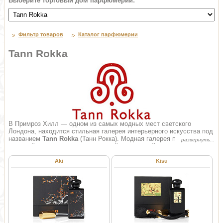
Выберите торговый дом парфюмерии:
Фильтр товаров
Каталог парфюмерии
Tann Rokka
В Примроз Хилл — одном из самых модных мест светского
Лондона, находится стильная галерея интерьерного искусства под
названием
Tann Rokka
(Танн Рокка). Модная галерея пользуется
большой популярностью у светской лондонской публики,
аристократического общества и знаменитостей. В галерее
представлена дизайнерская мебель, элементы декора,
Aki
Kisu
антиквариат, а теперь еще и парфюм бренда Tann Rokka (Танн
Рокка). Благодаря творческому союзу эклектичной галереи и
парфюмерного дизайнера с мировым именем на суд публики были
представлены восточные духи от Tann Rokka. Создатель формулы
парфюма Azzi Pickholla (Аззи Пикхолла) широко известен как
автор талантливого аромата Agent Provocateur (Агента
Провокатора).