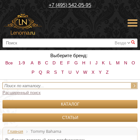
+7 (495) 542-05-95
#
Выберите бренд:
Все
1-9
A
B
C
D
E
F
G
H
I
J
K
L
M
N
O
P
Q
R
S
T
U
V
W
X
Y
Z
Расширенный поиск
КАТАЛОГ
СТАТЬИ
Главная
Tommy Bahama