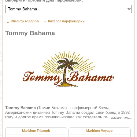
Выберите торговый дом парфюмерии:
Фильтр товаров
Каталог парфюмерии
Tommy Bahama
Tommy Bahama
(Томми Бахама) - парфюмерный бренд.
Американский дизайнер Tommy Bahama создал свой бренд в 1992
году и долгое время позиционировал как создатель гламурной
одежды и аксессуаров пляжной тематики для элиты. Марка
славилась экстраординарными расцветками и курортным стилем.
Первая коллекция произвела настоящий фурор в дизайне одежды
Maritime Triumph
Maritime Voyage
для отдыха, бренд мгновенно стал символом безмятежного