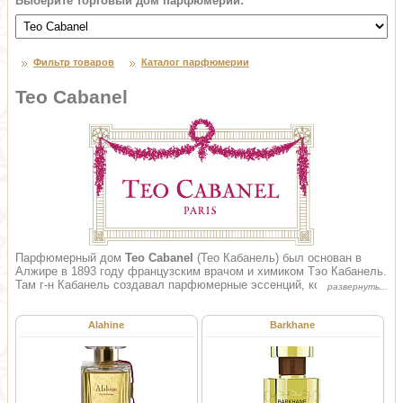
Выберите торговый дом парфюмерии:
Фильтр товаров
Каталог парфюмерии
Teo Cabanel
Парфюмерный дом
Teo Cabanel
(Тео Кабанель) был основан в
Алжире в 1893 году французским врачом и химиком Тэо Кабанель.
Там г-н Кабанель создавал парфюмерные эссенций, которые
использовались, как для ароматизации носовых платков, что
отвечало требованиям моды, так и в качестве составляющих таких
популярных одеколонов, как Demoiselle de Paris, Frina, Yasmina и
Alahine
Barkhane
многих других. Также, владея плантациями, он занимался
поставкой сырья для производства парфюмерии. Популярность
парфюмера из французской колонии в скорости долетела до
столицы Франции, где снискала небывалый успех. Господин
Кабанель решил перевезти свой парфюмерный дом в Париж.