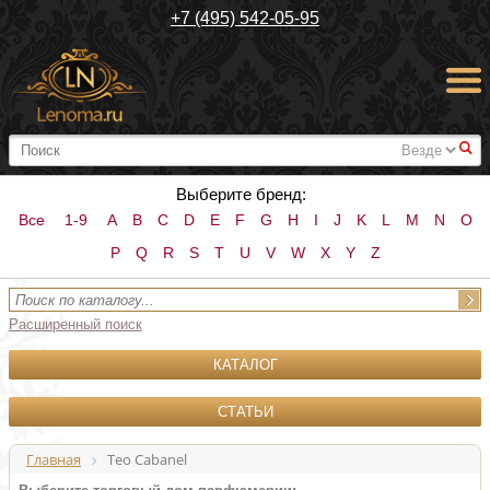
+7 (495) 542-05-95
#
Выберите бренд:
Все
1-9
A
B
C
D
E
F
G
H
I
J
K
L
M
N
O
P
Q
R
S
T
U
V
W
X
Y
Z
Расширенный поиск
КАТАЛОГ
СТАТЬИ
Главная
Teo Cabanel