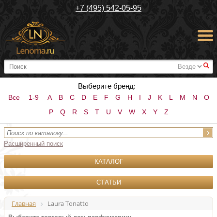
+7 (495) 542-05-95
#
Выберите бренд:
Все
1-9
A
B
C
D
E
F
G
H
I
J
K
L
M
N
O
P
Q
R
S
T
U
V
W
X
Y
Z
Расширенный поиск
КАТАЛОГ
СТАТЬИ
Главная
Laura Tonatto