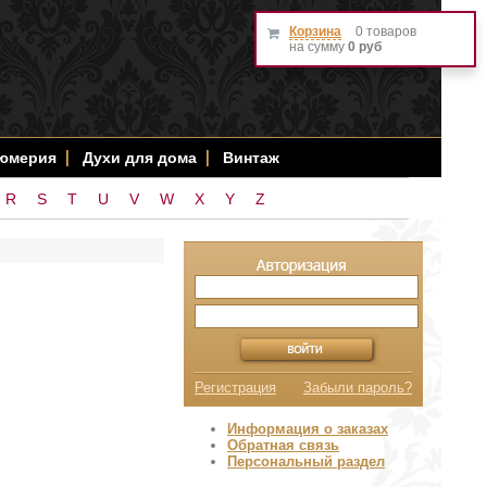
Корзина
0 товаров
на сумму
0 руб
фюмерия
Духи для дома
Винтаж
R
S
T
U
V
W
X
Y
Z
Регистрация
Забыли пароль?
Информация о заказах
Обратная связь
Персональный раздел