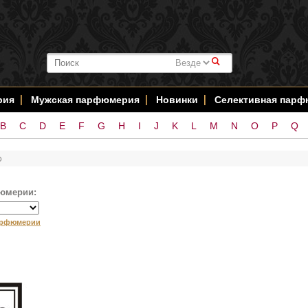
#
рия
Мужская парфюмерия
Новинки
Селективная пар
B
C
D
E
F
G
H
I
J
K
L
M
N
O
P
Q
o
юмерии:
арфюмерии