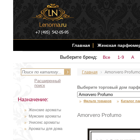
Главная
Женская парфюме
Выберите бренд:
Все
1-9
A
Главная
Amorvero Profum
Расширенный
поиск
Выберите торговый дом парф
Назначение:
Фильтр товаров
Каталог п
Женские ароматы
Amorvero Profumo
Мужские ароматы
Унисекс ароматы
Ароматы для дома