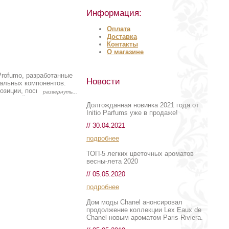
Информация:
Оплата
Доставка
Контакты
О магазине
rofumo, разработанные
Новости
ральных компонентов.
озиции, поскольку они
еальный аромат, как
Долгожданная новинка 2021 года от
и Amorvero Profumo
Initio Parfums уже в продаже!
ьного, солидного
// 30.04.2021
подробнее
ТОП-5 легких цветочных ароматов
весны-лета 2020
// 05.05.2020
подробнее
Дом моды Chanel анонсировал
продолжение коллекции Lex Eaux de
Chanel новым ароматом Paris-Riviera.