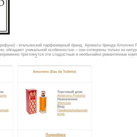
рофуно) - итальянский парфюмерный бренд. Ароматы бренда Amorvero P
ин, обладают уникальной особенностью – они сотворены только из нату
епременно приглянутся эти сладостные и необычайно романтичные комп
тью и легкостью. Продукция данного бренда – изысканная классика. Ид
, должен соответствовать образу обладателя. Парфюмерные композици
как для уверенной в себе, элегантной женщины, так и для респектабел
Amorvero (Eau de Toilette)
ом:
Торговый дом:
fumo
Amorvero Profumo
Назначения:
Женские
Вид:
анная
Парфюмированная
вода
Подробнее