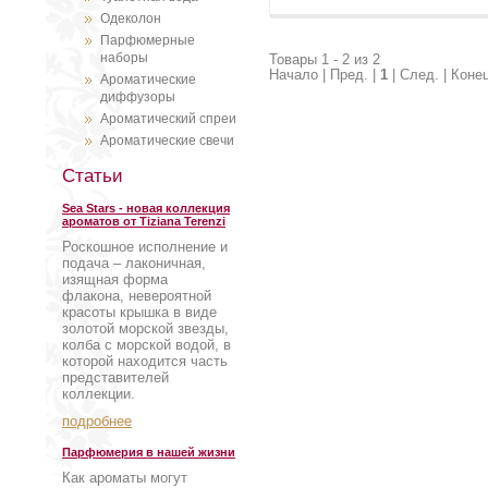
Одеколон
Парфюмерные
наборы
Товары 1 - 2 из 2
Начало | Пред. |
1
| След. | Коне
Ароматические
диффузоры
Ароматический спреи
Ароматические свечи
Статьи
Sea Stars - новая коллекция
ароматов от Tiziana Terenzi
Роскошное исполнение и
подача – лаконичная,
изящная форма
флакона, невероятной
красоты крышка в виде
золотой морской звезды,
колба с морской водой, в
которой находится часть
представителей
коллекции.
подробнее
Парфюмерия в нашей жизни
Как ароматы могут