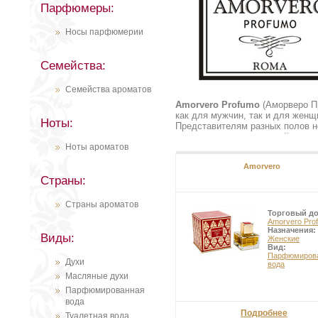
Парфюмеры:
Носы парфюмерии
Семейства:
Семейства ароматов
Amorvero Profumo
(Аморверо П
как для мужчин, так и для женщ
Ноты:
Представителям разных полов н
переполнены невероятной мягкос
Ноты ароматов
утверждают многие специалисты
станут достойными украшениями 
Amorvero
мужчины.
Страны:
Страны ароматов
Торговый д
Amorvero Pro
Назначения:
Виды:
Женские
Вид:
Парфюмиров
Духи
вода
Масляные духи
Парфюмированная
вода
Подробнее
Туалетная вода