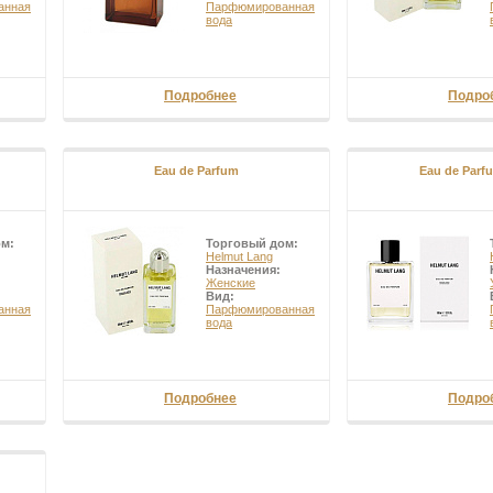
анная
Парфюмированная
вода
Подробнее
Подро
Eau de Parfum
Eau de Parfu
ом:
Торговый дом:
Helmut Lang
Назначения:
Женские
Вид:
анная
Парфюмированная
вода
Подробнее
Подро