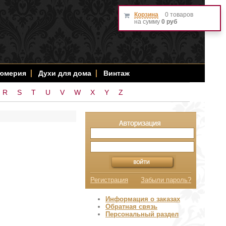
Корзина
0 товаров
на сумму
0 руб
фюмерия
Духи для дома
Винтаж
R
S
T
U
V
W
X
Y
Z
Регистрация
Забыли пароль?
Информация о заказах
Обратная связь
Персональный раздел