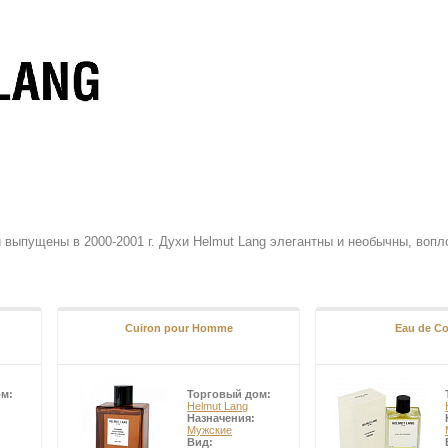
 выпущены в 2000-2001 г. Духи Helmut Lang элегантны и необычны, во
Cuiron pour Homme
Eau de C
ом:
Торговый дом:
Helmut Lang
Назначения:
Мужские
Вид: