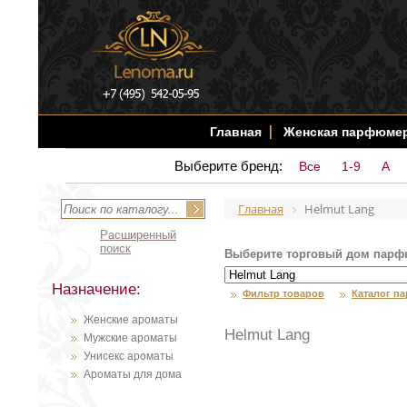
Главная
Женская парфюме
Выберите бренд:
Все
1-9
A
Главная
Helmut Lang
Расширенный
поиск
Выберите торговый дом парф
Назначение:
Фильтр товаров
Каталог п
Женские ароматы
Helmut Lang
Мужские ароматы
Унисекс ароматы
Ароматы для дома