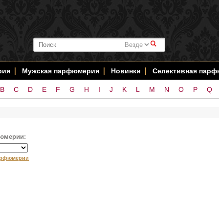
#
рия
Мужская парфюмерия
Новинки
Селективная пар
B
C
D
E
F
G
H
I
J
K
L
M
N
O
P
Q
юмерии:
арфюмерии