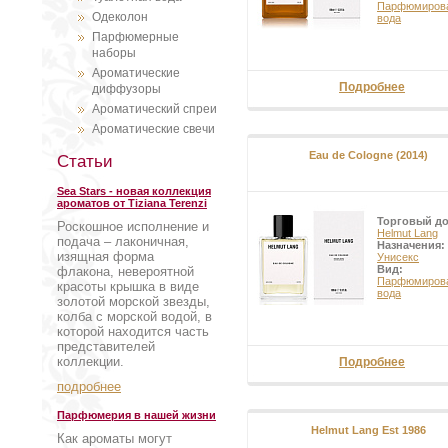
Парфюмиров
Одеколон
вода
Парфюмерные
наборы
Ароматические
Подробнее
диффузоры
Ароматический спреи
Ароматические свечи
Eau de Cologne (2014)
Статьи
Sea Stars - новая коллекция
ароматов от Tiziana Terenzi
Торговый д
Роскошное исполнение и
Helmut Lang
подача – лаконичная,
Назначения:
изящная форма
Унисекс
Вид:
флакона, невероятной
Парфюмиров
красоты крышка в виде
вода
золотой морской звезды,
колба с морской водой, в
которой находится часть
представителей
коллекции.
Подробнее
подробнее
Парфюмерия в нашей жизни
Helmut Lang Est 1986
Как ароматы могут