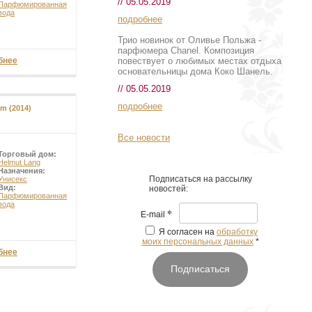
// 05.05.2019
Парфюмированная
вода
подробнее
Трио новинок от Оливье Польжа -
парфюмера Chanel. Композиция
повествует о любимых местах отдыха
бнее
основательницы дома Коко Шанель.
// 05.05.2019
подробнее
m (2014)
Все новости
Торговый дом:
Helmut Lang
Назначения:
Подписаться на рассылку
Унисекс
Вид:
новостей:
Парфюмированная
вода
*
E-mail
Я согласен на
обработку
моих персональных данных
*
бнее
Подписаться