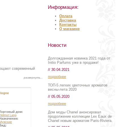
Информация:
Оплата
Доставка
Контакты
О магазине
Новости
Долгожданная новинка 2021 года от
Initio Parfums уже в продаже!
площают современный
// 30.04.2021
подробнее
ТОП-5 легких цветочных ароматов
весны-лета 2020
ologne
// 05.05.2020
подробнее
Дом моды Chanel анонсировал
Торговый дом:
Helmut Lang
продолжение коллекции Lex Eaux de
Назначения:
Chanel новым ароматом Paris-Riviera.
Мужские
Вид: