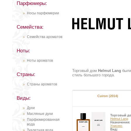
Парфюмеры:
Носы парфюмерии
Семейства:
Семейства ароматов
Ноты:
Ноты ароматов
Торговый дом
Helmut Lang
были
Страны:
стиль большого города.
Страны ароматов
Cuiron (2014)
Виды:
Духи
Масляные духи
Торговый д
Helmut Lang
Парфюмированная
Назначения:
вода
Унисекс
Вид:
Туалетная вода