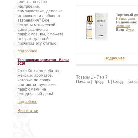
влиять на ваше
настроение,
самочувствие, деловые
Торговый д
отношения и любовные
Helmut Lang
завоевания? Все
Назначения:
секреты магической
Женские
силы различных
Вид:
Духи
парфюмов, вы, сможете
открыть для себя,
прочитав эту статью!
подробнее
Подробнее
Топ женских ароматов - Весна
2016
Откройте для себя топ
женских ароматов,
Товары 1 - 7 из 7
которые по праву
Начало | Пред. |
1
| След. | Коне
считаются лучшими
парфюмами на
сегодняшний день!
подробнее
Все статьи