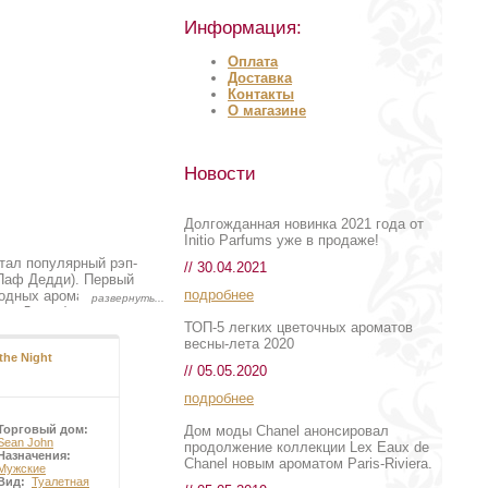
Информация:
Оплата
Доставка
Контакты
О магазине
Новости
Долгожданная новинка 2021 года от
Initio Parfums уже в продаже!
тал популярный рэп-
// 30.04.2021
(Паф Дедди). Первый
подробнее
модных ароматов
на Джона) – это страсть
ТОП-5 легких цветочных ароматов
пешный музыкант
весны-лета 2020
оздавая музыку, клипы и
the Night
Lauder рады
// 05.05.2020
лю, заслужившему славу
парфюмерия лейбла Sean
подробнее
 люди вольны выражать
Sean John действительно
Дом моды Chanel анонсировал
Торговый дом:
ринимает активное
Sean John
продолжение коллекции Lex Eaux de
Назначения:
атиться в крупный
Chanel новым ароматом Paris-Riviera.
Мужские
. Сегодня купить аромат
Вид:
Туалетная