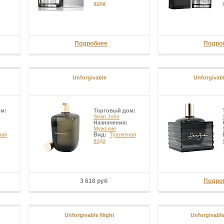
начит сделать выбор в пользу современного, энергичного, продуманного
вода
Подробнее
Подро
Unforgivable
Unforgivabl
ом:
Торговый дом:
Sean John
Назначения:
Мужские
ная
Вид:
Туалетная
вода
3 618 руб
Подро
Unforgivable Night
Unforgivab