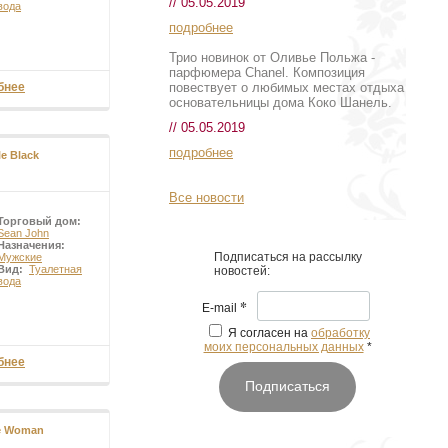
// 05.05.2019
, функционального,
вода
подробнее
Трио новинок от Оливье Польжа -
парфюмера Chanel. Композиция
повествует о любимых местах отдыха
бнее
основательницы дома Коко Шанель.
// 05.05.2019
подробнее
e Black
Все новости
Торговый дом:
Sean John
Назначения:
Подписаться на рассылку
Мужские
Вид:
Туалетная
новостей:
вода
*
E-mail
Я согласен на
обработку
моих персональных данных
*
бнее
Подписаться
le Woman