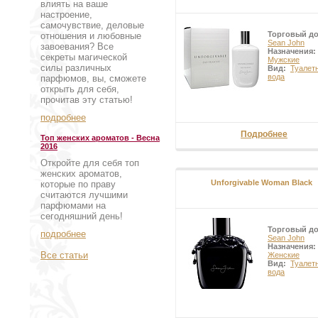
влиять на ваше
настроение,
самочувствие, деловые
Торговый д
отношения и любовные
Sean John
завоевания? Все
Назначения:
секреты магической
Мужские
силы различных
Вид:
Туалет
вода
парфюмов, вы, сможете
открыть для себя,
прочитав эту статью!
подробнее
Подробнее
Топ женских ароматов - Весна
2016
Откройте для себя топ
женских ароматов,
Unforgivable Woman Black
которые по праву
считаются лучшими
парфюмами на
сегодняшний день!
Торговый д
подробнее
Sean John
Назначения:
Все статьи
Женские
Вид:
Туалет
вода