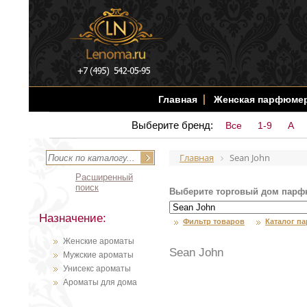
Главная
Женская парфюме
Выберите бренд:
Все
1-9
A
Главная
Sean John
Расширенный
поиск
Выберите торговый дом парф
Назначение:
Фильтр товаров
Каталог п
Женские ароматы
Sean John
Мужские ароматы
Унисекс ароматы
Ароматы для дома