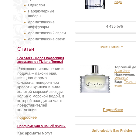
бренда Sean John (Шон Джон), з
вода
Одеколон
артистичного и яркого стиля.
Парфюмерные
наборы
Ароматические
4 435 руб
диффузоры
Ароматический спреи
Ароматические свечи
Multi Platinum
Статьи
Sea Stars - новая коллекция
ароматов от Tiziana Terenzi
Торговый д
Роскошное исполнение и
Sean John
подача – лаконичная,
Назначения:
изящная форма
Мужские
Вид:
Туалет
флакона, невероятной
вода
красоты крышка в виде
золотой морской звезды,
колба с морской водой, в
которой находится часть
представителей
коллекции.
Подробнее
подробнее
Парфюмерия в нашей жизни
Unforgivable Eau Fraiche
Как ароматы могут