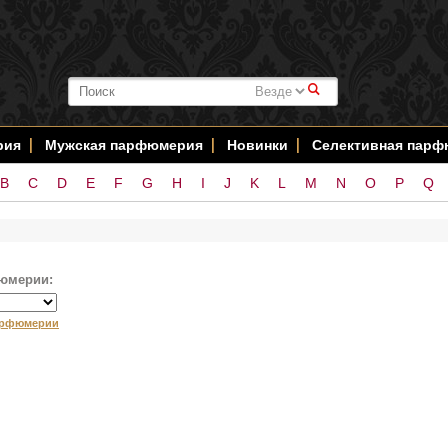
#
рия
Мужская парфюмерия
Новинки
Селективная пар
B
C
D
E
F
G
H
I
J
K
L
M
N
O
P
Q
юмерии:
арфюмерии