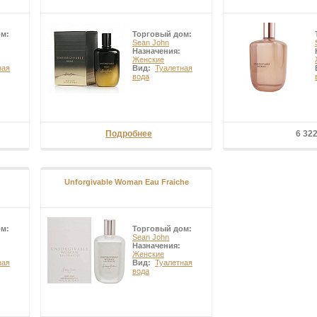
ом:
Торговый дом:
Sean John
Назначения:
Женские
ная
Вид:
Туалетная
вода
Подробнее
6 32
Unforgivable Woman Eau Fraiche
ом:
Торговый дом:
Sean John
Назначения:
Женские
ная
Вид:
Туалетная
вода