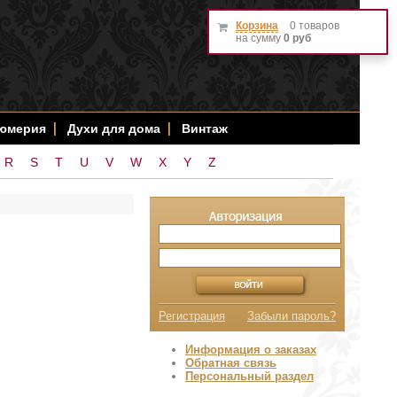
Корзина
0 товаров
на сумму
0 руб
фюмерия
Духи для дома
Винтаж
R
S
T
U
V
W
X
Y
Z
Регистрация
Забыли пароль?
Информация о заказах
Обратная связь
Персональный раздел