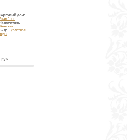
Торговый дом:
Sean John
Назначения:
Женские
Вид:
Туалетная
вода
2 руб