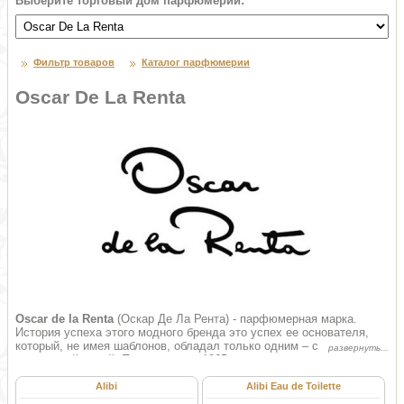
Выберите торговый дом парфюмерии:
Фильтр товаров
Каталог парфюмерии
Oscar De La Renta
Oscar de la Renta
(Оскар Де Ла Рента) - парфюмерная марка.
История успеха этого модного бренда это успех ее основателя,
который, не имея шаблонов, обладал только одним – своей
уникальной идеей. Прежде чем в 1965 году заложить основу
собственного дома мод, он успел сделать блестящую карьеру.
Однако если бы ни подарок судьбы, то модная одежда, свадебные
Alibi
Alibi Eau de Toilette
платья, аксессуары и парфюмерия под маркой Оскар де ла Рента