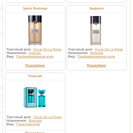
Santo Domingo
Sargasso
Торговый дом:
Oscar De La Renta
Торговый дом:
Oscar De La Renta
Назначения:
Унисекс
Назначения:
Женские
Вид:
Парфюмированная вода
Вид:
Парфюмированная вода
Подробнее
Подробнее
Tropicale
Торговый дом:
Oscar De La Renta
Назначения:
Женские
Вид:
Туалетная вода