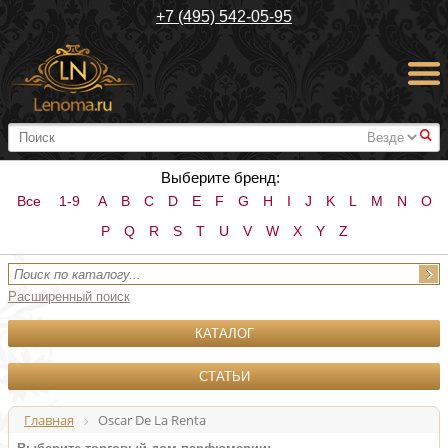
+7 (495) 542-05-95
#
Выберите бренд:
Все
1-9
A
B
C
D
E
F
G
H
I
J
K
L
M
N
O
P
Q
R
S
T
U
V
W
X
Y
Z
Расширенный поиск
КАТАЛОГ
СТАТЬИ
Главная
Oscar De La Renta