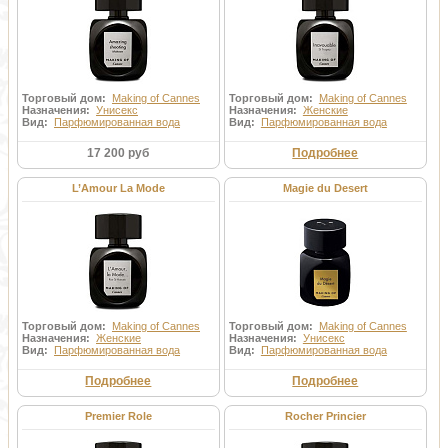
Торговый дом:
Making of Cannes
Торговый дом:
Making of Cannes
Назначения:
Унисекс
Назначения:
Женские
Вид:
Парфюмированная вода
Вид:
Парфюмированная вода
17 200 руб
Подробнее
L’Amour La Mode
Magie du Desert
Торговый дом:
Making of Cannes
Торговый дом:
Making of Cannes
Назначения:
Женские
Назначения:
Унисекс
Вид:
Парфюмированная вода
Вид:
Парфюмированная вода
Подробнее
Подробнее
Premier Role
Rocher Princier