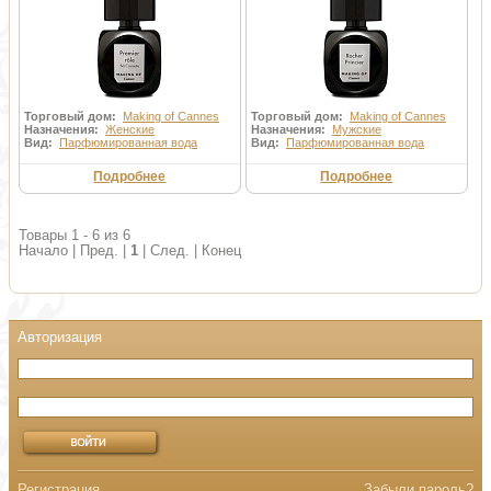
Торговый дом:
Making of Cannes
Торговый дом:
Making of Cannes
Назначения:
Женские
Назначения:
Мужские
Вид:
Парфюмированная вода
Вид:
Парфюмированная вода
Подробнее
Подробнее
Товары 1 - 6 из 6
Начало | Пред. |
1
| След. | Конец
Регистрация
Забыли пароль?