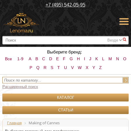
+7 (495) 542-05-95
#
Выберите бренд:
Все
1-9
A
B
C
D
E
F
G
H
I
J
K
L
M
N
O
P
Q
R
S
T
U
V
W
X
Y
Z
Расширенный поиск
КАТАЛОГ
СТАТЬИ
Главная
Making of Cannes