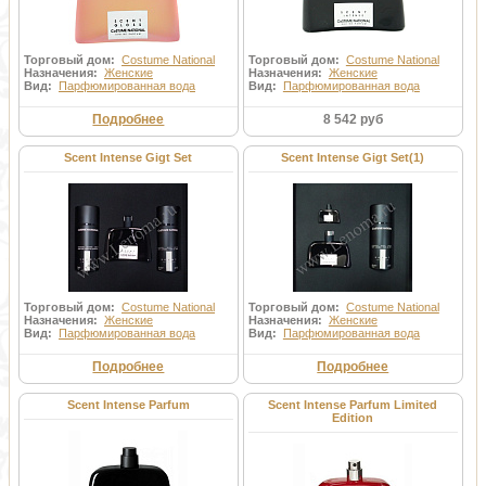
Торговый дом:
Costume National
Торговый дом:
Costume National
Назначения:
Женские
Назначения:
Женские
Вид:
Парфюмированная вода
Вид:
Парфюмированная вода
Подробнее
8 542 руб
Scent Intense Gigt Set
Scent Intense Gigt Set(1)
Торговый дом:
Costume National
Торговый дом:
Costume National
Назначения:
Женские
Назначения:
Женские
Вид:
Парфюмированная вода
Вид:
Парфюмированная вода
Подробнее
Подробнее
Scent Intense Parfum
Scent Intense Parfum Limited
Edition