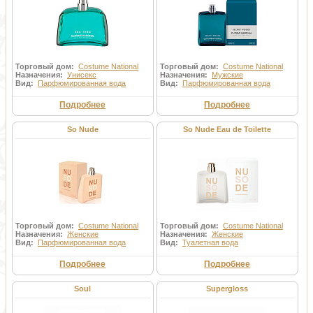
Торговый дом:
Costume National
Торговый дом:
Costume National
Назначения:
Унисекс
Назначения:
Мужские
Вид:
Парфюмированная вода
Вид:
Парфюмированная вода
Подробнее
Подробнее
So Nude
So Nude Eau de Toilette
Торговый дом:
Costume National
Торговый дом:
Costume National
Назначения:
Женские
Назначения:
Женские
Вид:
Парфюмированная вода
Вид:
Туалетная вода
Подробнее
Подробнее
Soul
Supergloss