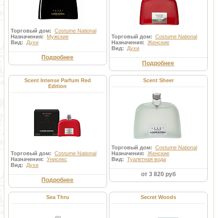
Торговый дом:
Costume National
Назначения:
Мужские
Торговый дом:
Costume National
Вид:
Духи
Назначения:
Женские
Вид:
Духи
Подробнее
Подробнее
Scent Intense Parfum Red
Scent Sheer
Edition
Торговый дом:
Costume National
Торговый дом:
Costume National
Назначения:
Женские
Назначения:
Унисекс
Вид:
Туалетная вода
Вид:
Духи
от 3 820 руб
Подробнее
Sea Thru
Secret Woods