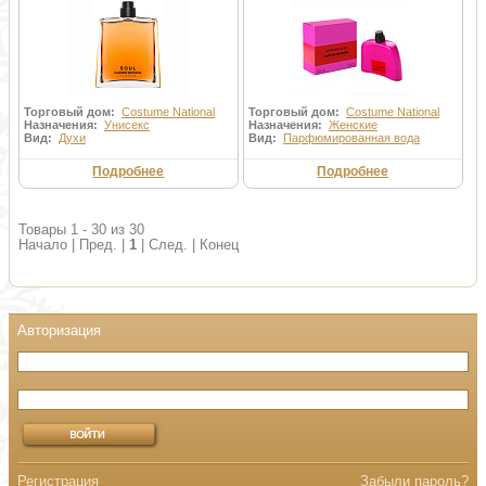
Торговый дом:
Costume National
Торговый дом:
Costume National
Назначения:
Унисекс
Назначения:
Женские
Вид:
Духи
Вид:
Парфюмированная вода
Подробнее
Подробнее
Товары 1 - 30 из 30
Начало | Пред. |
1
| След. | Конец
Регистрация
Забыли пароль?