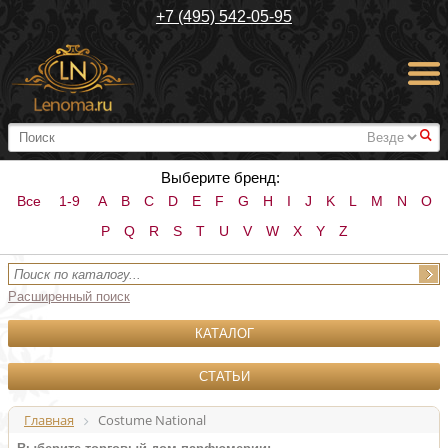
+7 (495) 542-05-95
#
Выберите бренд:
Все
1-9
A
B
C
D
E
F
G
H
I
J
K
L
M
N
O
P
Q
R
S
T
U
V
W
X
Y
Z
Расширенный поиск
КАТАЛОГ
СТАТЬИ
Главная
Costume National