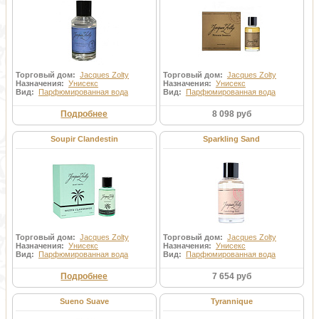
Торговый дом:
Jacques Zolty
Торговый дом:
Jacques Zolty
Назначения:
Унисекс
Назначения:
Унисекс
Вид:
Парфюмированная вода
Вид:
Парфюмированная вода
Подробнее
8 098 руб
Soupir Clandestin
Sparkling Sand
Торговый дом:
Jacques Zolty
Торговый дом:
Jacques Zolty
Назначения:
Унисекс
Назначения:
Унисекс
Вид:
Парфюмированная вода
Вид:
Парфюмированная вода
Подробнее
7 654 руб
Sueno Suave
Tyrannique