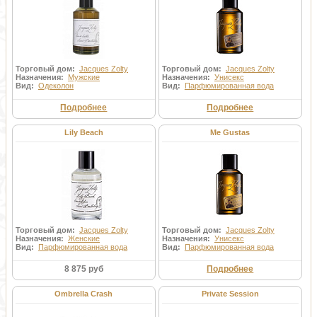
Торговый дом:
Jacques Zolty
Торговый дом:
Jacques Zolty
Назначения:
Мужские
Назначения:
Унисекс
Вид:
Одеколон
Вид:
Парфюмированная вода
Подробнее
Подробнее
Lily Beach
Me Gustas
Торговый дом:
Jacques Zolty
Торговый дом:
Jacques Zolty
Назначения:
Женские
Назначения:
Унисекс
Вид:
Парфюмированная вода
Вид:
Парфюмированная вода
8 875 руб
Подробнее
Ombrella Crash
Private Session