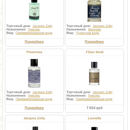
Торговый дом:
Jacques Zolty
Торговый дом:
Jacques Zolty
Назначения:
Унисекс
Назначения:
Женские
Вид:
Парфюмированная вода
Вид:
Туалетная вода
Подробнее
Подробнее
Flowersea
J'Suis Snob
Торговый дом:
Jacques Zolty
Торговый дом:
Jacques Zolty
Назначения:
Унисекс
Назначения:
Унисекс
Вид:
Парфюмированная вода
Вид:
Парфюмированная вода
Подробнее
7 654 руб
Jacques Zolty
Leonella