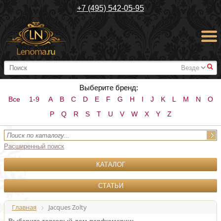
+7 (495) 542-05-95
#
Выберите бренд:
Все
1-9
A
B
C
D
E
F
G
H
I
J
K
L
M
N
O
P
Q
R
S
T
U
V
W
X
Y
Z
Расширенный поиск
КАТАЛОГ
СТАТЬИ
Главная
Jacques Zolty