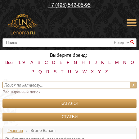
+7 (495) 542-05-95
#
Выберите бренд:
Все
1-9
A
B
C
D
E
F
G
H
I
J
K
L
M
N
O
P
Q
R
S
T
U
V
W
X
Y
Z
Расширенный поиск
КАТАЛОГ
СТАТЬИ
Главная
Bruno Banani