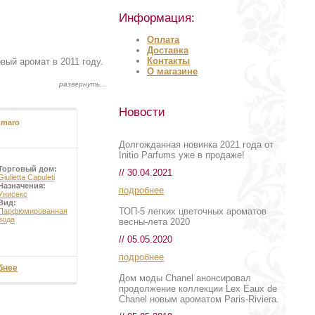
Информация:
Оплата
Доставка
Контакты
ый аромат в 2011 году.
О магазине
Новости
Amaro
Долгожданная новинка 2021 года от
Initio Parfums уже в продаже!
Торговый дом:
// 30.04.2021
Giulietta Capuleti
Назначения:
подробнее
Унисекс
Вид:
ТОП-5 легких цветочных ароматов
Парфюмированная
вода
весны-лета 2020
// 05.05.2020
подробнее
бнее
Дом моды Chanel анонсировал
продолжение коллекции Lex Eaux de
Chanel новым ароматом Paris-Riviera.