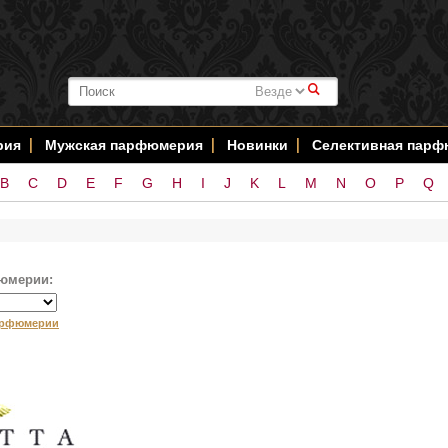
#
рия
Мужская парфюмерия
Новинки
Селективная пар
B
C
D
E
F
G
H
I
J
K
L
M
N
O
P
Q
юмерии:
арфюмерии