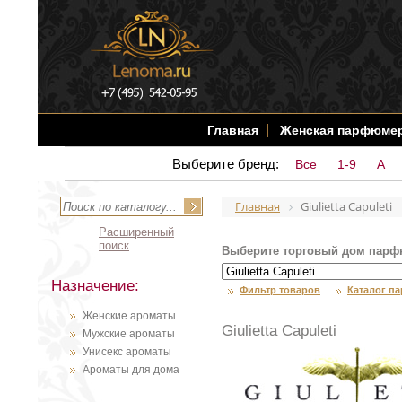
Главная
Женская парфюме
Выберите бренд:
Все
1-9
A
Главная
Giulietta Capuleti
Расширенный
поиск
Выберите торговый дом парф
Назначение:
Фильтр товаров
Каталог п
Женские ароматы
Giulietta Capuleti
Мужские ароматы
Унисекс ароматы
Ароматы для дома