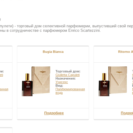
улети) - торговый дом селективной парфюмерии, выпустивший свой перв
ы в сотрудничестве с парфюмером Enrico Scartezzini.
Bugia Bianca
Ritorno 
ом:
Торговый дом:
eti
Giulietta Capuleti
Назначения:
Унисекс
Вид:
анная
Парфюмированная
вода
Подробнее
Подро