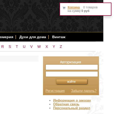
Корзина
0 товаров
на сумму
0 руб
фюмерия
Духи для дома
Винтаж
R
S
T
U
V
W
X
Y
Z
Регистрация
Забыли пароль?
Информация о заказах
Обратная связь
Персональный раздел