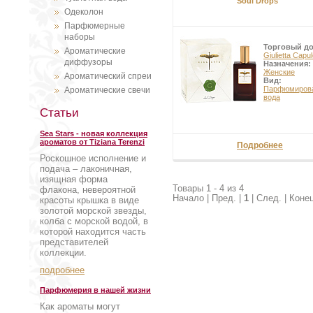
Soul Drops
Одеколон
Парфюмерные
наборы
Торговый д
Ароматические
Giulietta Capul
диффузоры
Назначения:
Женские
Ароматический спреи
Вид:
Парфюмиров
Ароматические свечи
вода
Статьи
Sea Stars - новая коллекция
ароматов от Tiziana Terenzi
Подробнее
Роскошное исполнение и
подача – лаконичная,
изящная форма
Товары 1 - 4 из 4
флакона, невероятной
Начало | Пред. |
1
| След. | Коне
красоты крышка в виде
золотой морской звезды,
колба с морской водой, в
которой находится часть
представителей
коллекции.
подробнее
Парфюмерия в нашей жизни
Как ароматы могут