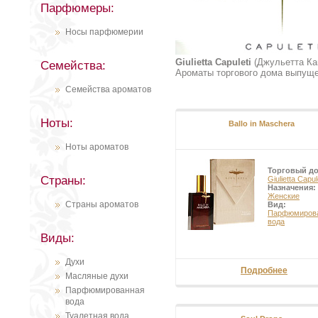
Парфюмеры:
Носы парфюмерии
Giulietta Capuleti
(Джульетта Кап
Семейства:
Ароматы торгового дома выпущен
Семейства ароматов
Ноты:
Ballo in Maschera
Ноты ароматов
Торговый д
Страны:
Giulietta Capul
Назначения:
Женские
Страны ароматов
Вид:
Парфюмиров
вода
Виды:
Духи
Подробнее
Масляные духи
Парфюмированная
вода
Туалетная вода