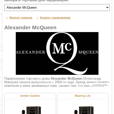
Выберите торговый дом парфюмерии:
Фильтр товаров
Каталог парфюмерии
Alexander McQueen
Парфюмерия торгового дома
Alexander McQueen
(Александр
Маккуин) начала выпускаться с 2004-го года. Бренд можно назвать
новичком в мире аромаиндустрии, однако тем, кто внимательно
следит за модой на протяжении последних лет, он хорошо
известен. Изначально под этой маркой выпускалась модная
Amber Garden
Blazing Lily
одежда, пользующаяся огромной популярностью. Более того, в
мире моды данное имя — это культовая, знаковая фигура,
фактически, эталон вкуса и стиля.
Сегодня продукция фирмы уверенно добивается тех же титулов,
постепенно приобретая все большую популярность. На протяжении