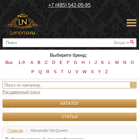
+7 (495) 542-05-95
#
Выберите бренд:
Все
1-9
A
B
C
D
E
F
G
H
I
J
K
L
M
N
O
P
Q
R
S
T
U
V
W
X
Y
Z
Расширенный поиск
КАТАЛОГ
СТАТЬИ
Главная
Alexander McQueen