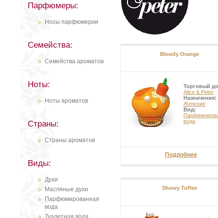
Парфюмеры:
Носы парфюмерии
Семейства:
Bloody Orange
Семейства ароматов
Ноты:
Торговый д
Alice & Peter
Назначения:
Ноты ароматов
Женские
Вид:
Парфюмиров
вода
Страны:
Страны ароматов
Подробнее
Виды:
Духи
Showy Toffee
Масляные духи
Парфюмированная
вода
Туалетная вода