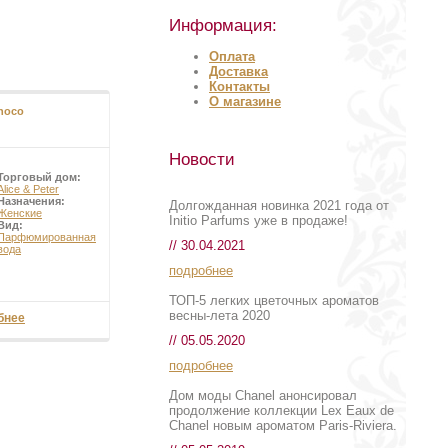
Информация:
Оплата
Доставка
Контакты
О магазине
hoco
Новости
Торговый дом:
Alice & Peter
Назначения:
Долгожданная новинка 2021 года от
Женские
Initio Parfums уже в продаже!
Вид:
Парфюмированная
// 30.04.2021
вода
подробнее
ТОП-5 легких цветочных ароматов
весны-лета 2020
бнее
// 05.05.2020
подробнее
Дом моды Chanel анонсировал
продолжение коллекции Lex Eaux de
Chanel новым ароматом Paris-Riviera.