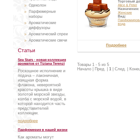
Торговый д
Одеколон
Alice & Peter
Назначения:
Парфюмерные
Женские
наборы
Вид:
Парфюмиров
Ароматические
вода
диффузоры
Ароматический спреи
Ароматические свечи
Подробнее
Статьи
Sea Stars - новая коллекция
ароматов от Tiziana Terenzi
Товары 1 - 5 из 5
Начало | Пред. |
1
| След. | Коне
Роскошное исполнение и
подача – лаконичная,
изящная форма
флакона, невероятной
красоты крышка в виде
золотой морской звезды,
колба с морской водой, в
которой находится часть
представителей
коллекции.
подробнее
Парфюмерия в нашей жизни
Как ароматы могут