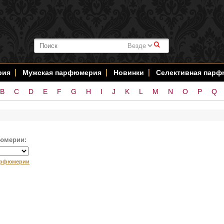
#
рия
Мужская парфюмерия
Новинки
Селективная пар
B
C
D
E
F
G
H
I
J
K
L
M
N
O
P
Q
юмерии:
арфюмерии