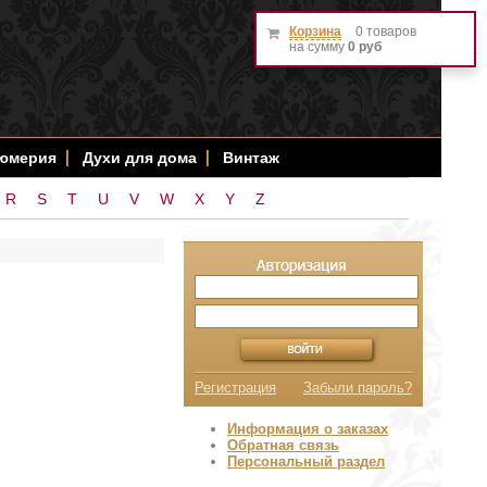
Корзина
0 товаров
на сумму
0 руб
фюмерия
Духи для дома
Винтаж
R
S
T
U
V
W
X
Y
Z
Регистрация
Забыли пароль?
Информация о заказах
Обратная связь
Персональный раздел