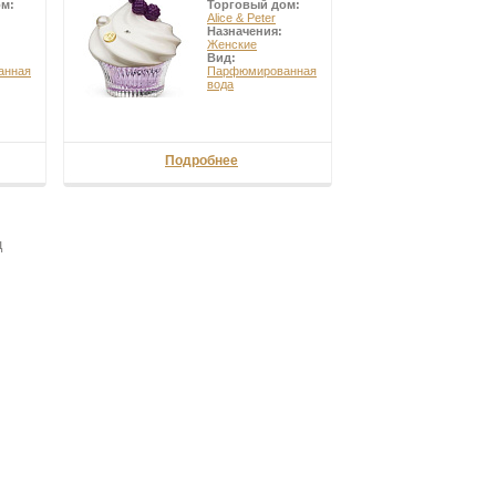
ом:
Торговый дом:
Alice & Peter
Назначения:
Женские
Вид:
анная
Парфюмированная
вода
Подробнее
ц