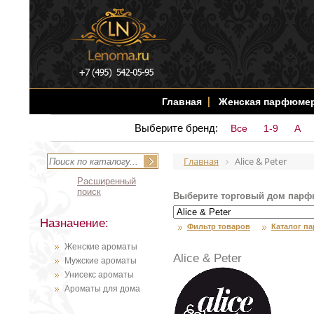
Главная
Женская парфюме
Выберите бренд:
Все
1-9
A
Главная
Alice & Peter
Расширенный
поиск
Выберите торговый дом парф
Назначение:
Фильтр товаров
Каталог п
Женские ароматы
Alice & Peter
Мужские ароматы
Унисекс ароматы
Ароматы для дома