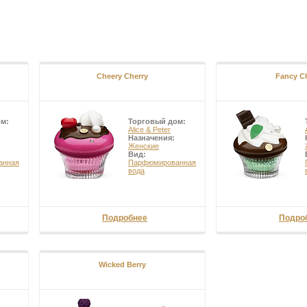
Cheery Cherry
Fancy C
ом:
Торговый дом:
Alice & Peter
Назначения:
Женские
Вид:
анная
Парфюмированная
вода
Подробнее
Подро
Wicked Berry