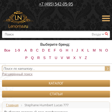
+7 (495) 542-05-95
#
Выберите бренд:
Все
1-9
A
B
C
D
E
F
G
H
I
J
K
L
M
N
O
P
Q
R
S
T
U
V
W
X
Y
Z
Расширенный поиск
КАТАЛОГ
СТАТЬИ
Главная
Stephane Humbert Lucas 777