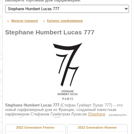
Выберите торговый дом парфюмерии:
Фильтр товаров
Каталог парфюмерии
Stephane Humbert Lucas 777
Stephane Humbert Lucas 777
(Стефан Гумберт Лукас 777) – это
новый парфюмерный дом из Франции, созданный известным
парфюмером Стефаном Гумбетром Лукасом (
Stephane Humbert
Lucas
). Линия парфюмов «777» - это коллекции интригующих
ароматов, составленных из редких и драгоценных эссенций,
переплетающихся с увлекательной историей. Метаморфоза
2022 Generation Femme
2022 Generation Homme
красоты, воплощенная мастером, сопряжена с волнительной