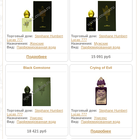
чувственностью и безупречностью формул духов, сотканных из
компонентов высочайшего качества. Вечный поиск за приделами
видимости, привел автора к созданию особого символа, знамени и
герба его парфюмерного дома. В трех семерках зашифрована
удача, покровительство высших сил, духовность, находящаяся за
пределами видимости материального мира.
Торговый дом:
Stephane Humbert
Торговый дом:
Stephane Humbert
Lucas 777
Lucas 777
Назначения:
Женские
Назначения:
Мужские
Вид:
Парфюмированная вода
Вид:
Парфюмированная вода
Подробнее
15 091 руб
Black Gemstone
Crying of Evil
Торговый дом:
Stephane Humbert
Торговый дом:
Stephane Humbert
Lucas 777
Lucas 777
Назначения:
Унисекс
Назначения:
Унисекс
Вид:
Парфюмированная вода
Вид:
Парфюмированная вода
18 421 руб
Подробнее