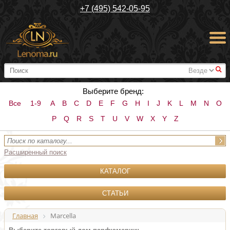
+7 (495) 542-05-95
#
Выберите бренд:
Все
1-9
A
B
C
D
E
F
G
H
I
J
K
L
M
N
O
P
Q
R
S
T
U
V
W
X
Y
Z
Расширенный поиск
КАТАЛОГ
СТАТЬИ
Главная
Marcella