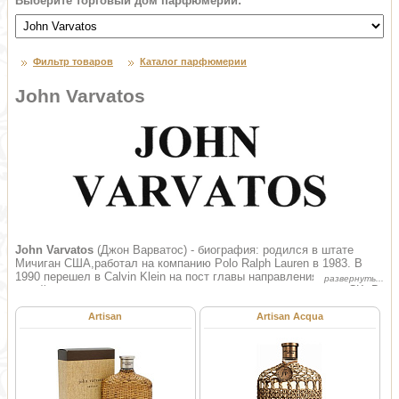
Выберите торговый дом парфюмерии:
Фильтр товаров
Каталог парфюмерии
John Varvatos
John Varvatos
(Джон Варватос) - биография: родился в штате
Мичиган США,работал на компанию Polo Ralph Lauren в 1983. В
1990 перешел в Calvin Klein на пост главы направления мужского
дизайна, отвечающего за новые мужские коллекции и бренд CK. В
1995 он вернулся в компанию Ralph Lauren Polo в качестве Вице-
президента ответственного за мужской дизайн всех брендов
Artisan
Artisan Acqua
принадлежащих Polo Ralph Lauren. В это время он создает и
запускает знаменитую кампанию Polo Jeans Company. История
компании. Осень/Зима 2000 года. Дебютная коллекция мужской
одежды Джона Варватоса. 1999 год. Огромный успех и признание
коллекции Осень/Зима 2000. В сентябре 2000 г. Через несколько
месяцев после показа своей первой коллекции Джон Варватос