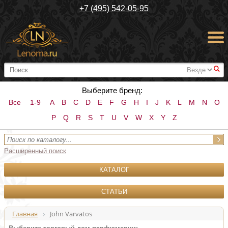
+7 (495) 542-05-95
#
Выберите бренд:
Все
1-9
A
B
C
D
E
F
G
H
I
J
K
L
M
N
O
P
Q
R
S
T
U
V
W
X
Y
Z
Расширенный поиск
КАТАЛОГ
СТАТЬИ
Главная
John Varvatos