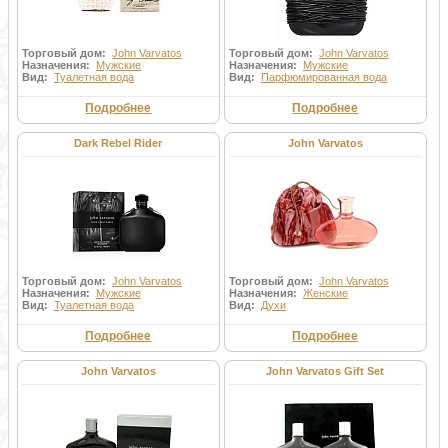
Торговый дом:
John Varvatos
Торговый дом:
John Varvatos
Назначения:
Мужские
Назначения:
Мужские
Вид:
Туалетная вода
Вид:
Парфюмированная вода
Подробнее
Подробнее
Dark Rebel Rider
John Varvatos
Торговый дом:
John Varvatos
Торговый дом:
John Varvatos
Назначения:
Мужские
Назначения:
Женские
Вид:
Туалетная вода
Вид:
Духи
Подробнее
Подробнее
John Varvatos
John Varvatos Gift Set