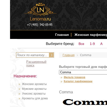
Главная
Женская парфюме
Выберите бренд:
Все
1-9
A
Главная
Comma
Расширенный
поиск
Выберите торговый дом парф
Назначение:
Фильтр товаров
Каталог парфюмерии
Женские ароматы
Мужские ароматы
Comma
Унисекс ароматы
Ароматы для дома