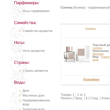
Парфюмеры:
Comma
(Комма) - парфюмерный
Носы парфюмерии
Семейства:
Comma
Семейства ароматов
Ноты:
Торговый д
Comma
Ноты ароматов
Назначения:
Женские
Вид:
Туалет
вода
Страны:
Страны ароматов
Подробнее
Виды:
Духи
Товары 1 - 1 из 1
Масляные духи
Начало | Пред. |
1
| След. | Коне
Парфюмированная
вода
Туалетная вода