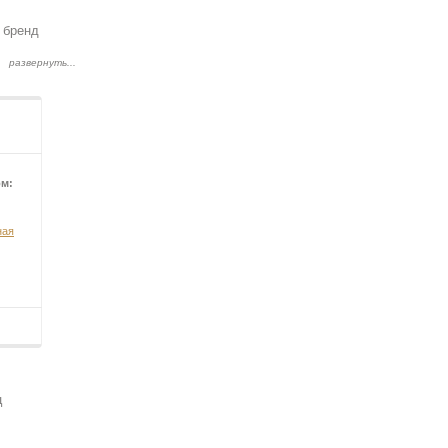
 бренд
ом:
ная
ц