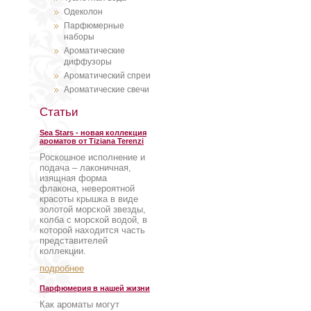
Одеколон
Парфюмерные
наборы
Ароматические
диффузоры
Ароматический спреи
Ароматические свечи
Статьи
Sea Stars - новая коллекция
ароматов от Tiziana Terenzi
Роскошное исполнение и
подача – лаконичная,
изящная форма
флакона, невероятной
красоты крышка в виде
золотой морской звезды,
колба с морской водой, в
которой находится часть
представителей
коллекции.
подробнее
Парфюмерия в нашей жизни
Как ароматы могут