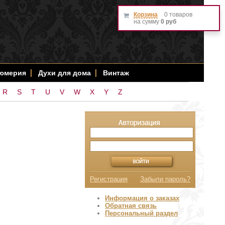
Корзина
0 товаров
на сумму
0 руб
фюмерия
Духи для дома
Винтаж
R
S
T
U
V
W
X
Y
Z
Регистрация
Забыли пароль?
Информация о заказах
Обратная связь
Персональный раздел