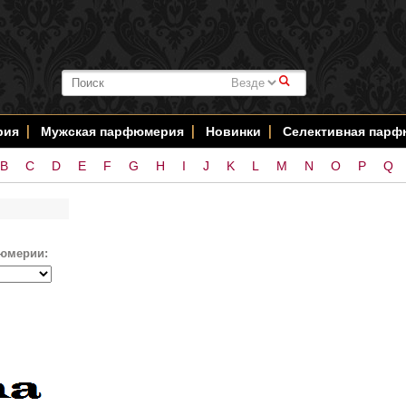
#
рия
Мужская парфюмерия
Новинки
Селективная пар
B
C
D
E
F
G
H
I
J
K
L
M
N
O
P
Q
юмерии: