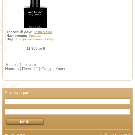
Торговый дом:
Testa Maura
Назначения:
Унисекс
Вид:
Парфюмированная вода
11 900 руб
Товары 1 - 5 из 5
Начало | Пред. |
1
| След. | Конец
Регистрация
Забыли пароль?