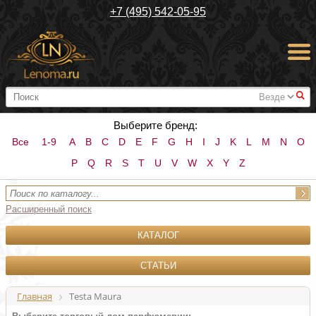
+7 (495) 542-05-95
#
Выберите бренд:
Все
1-9
A
B
C
D
E
F
G
H
I
J
K
L
M
N
O
P
Q
R
S
T
U
V
W
X
Y
Z
Расширенный поиск
КАТАЛОГ
СТАТЬИ
Главная
Testa Maura