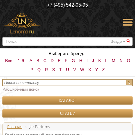
+7 (495) 542-05-95
#
Выберите бренд:
Все
1-9
A
B
C
D
E
F
G
H
I
J
K
L
M
N
O
P
Q
R
S
T
U
V
W
X
Y
Z
Расширенный поиск
КАТАЛОГ
СТАТЬИ
Главная
Jar Parfums