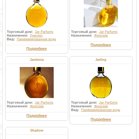
Торговый дом:
Jar Parfums
Торговый дом:
Jar Parfums
Назначения:
Унисекс
Назначения:
Женские
Вид:
Парфюмированная вода
Подробнее
Подробнее
Jardenia
Jarling
Торговый дом:
Jar Parfums
Торговый дом:
Jar Parfums
Назначения:
Женские
Назначения:
Женские
Вид:
Парфюмированная вода
Подробнее
Подробнее
Shadow