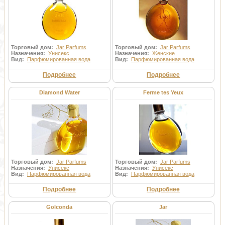
Торговый дом:
Jar Parfums
Торговый дом:
Jar Parfums
Назначения:
Унисекс
Назначения:
Женские
Вид:
Парфюмированная вода
Вид:
Парфюмированная вода
Подробнее
Подробнее
Diamond Water
Ferme tes Yeux
Торговый дом:
Jar Parfums
Торговый дом:
Jar Parfums
Назначения:
Унисекс
Назначения:
Унисекс
Вид:
Парфюмированная вода
Вид:
Парфюмированная вода
Подробнее
Подробнее
Golconda
Jar