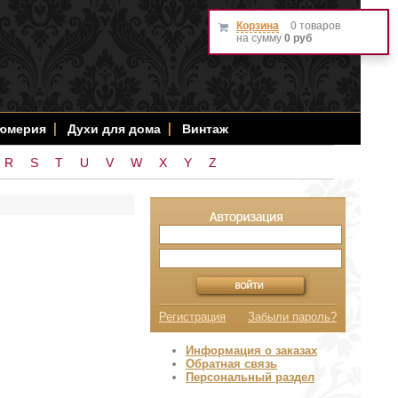
Корзина
0 товаров
на сумму
0 руб
фюмерия
Духи для дома
Винтаж
R
S
T
U
V
W
X
Y
Z
Регистрация
Забыли пароль?
Информация о заказах
Обратная связь
Персональный раздел