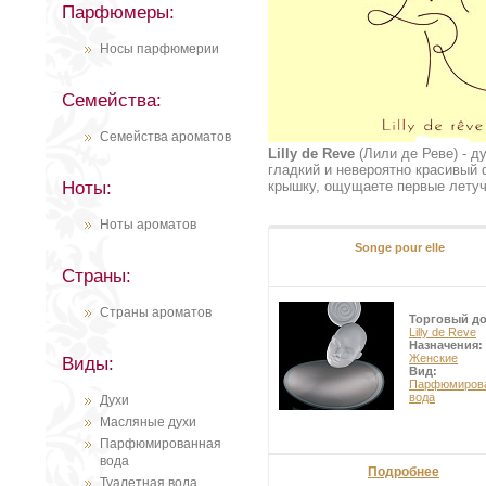
Парфюмеры:
Носы парфюмерии
Семейства:
Семейства ароматов
Lilly de Reve
(Лили де Реве) - д
гладкий и невероятно красивый 
Ноты:
крышку, ощущаете первые летуч
кончик пальца, и интимным дв
О марке Songe нельзя говорить 
Ноты ароматов
первичности формы или содержан
Songe pour elle
флаконом.
Ароматы Songe — даже не то чт
Страны:
Claude Justamon.
Страны ароматов
Торговый д
Lilly de Reve
Назначения:
Женские
Виды:
Вид:
Парфюмиров
вода
Духи
Масляные духи
Парфюмированная
вода
Подробнее
Туалетная вода