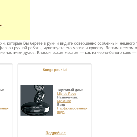
ухи, которые Вы берете в руки и видите совершенно особенный, немного
флакон ручной работы, чувствуете его магию и красоту. Легким жестом 
ие частички духов. Классическим жестом — как из черно-белого кино —
ижением отмечаете свою кожу тонким завораживающим ароматом…
просто как об ароматах. Это искусство на стыке парфюмерии и скульптур
ия. Это тот случай, когда интимность, задумчивость и мистическая кра
Songe pour lui
обы сексуальны. Они задумчивы и интимны. Новинки выпущены в скуль
ом:
Торговый дом:
Lilly de Reve
Назначения:
Мужские
Вид:
анная
Парфюмированная
вода
Подробнее