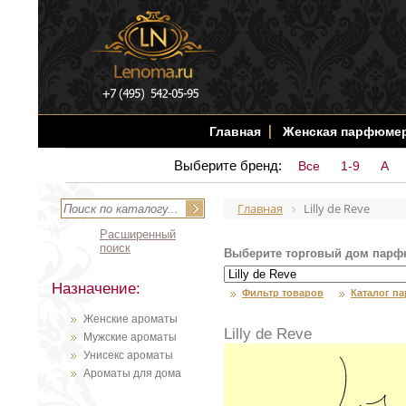
Главная
Женская парфюме
Выберите бренд:
Все
1-9
A
Главная
Lilly de Reve
Расширенный
поиск
Выберите торговый дом парф
Назначение:
Фильтр товаров
Каталог п
Женские ароматы
Lilly de Reve
Мужские ароматы
Унисекс ароматы
Ароматы для дома