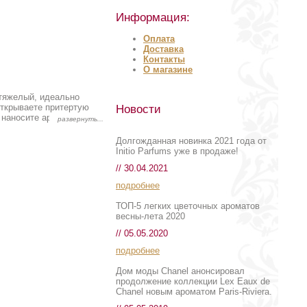
Информация:
Оплата
Доставка
Контакты
О магазине
 тяжелый, идеально
открываете притертую
Новости
 наносите аромат на
ы, и здесь нет спора
Долгожданная новинка 2021 года от
сота аромата едина с
Initio Parfums уже в продаже!
// 30.04.2021
птурных флаконах от
подробнее
ТОП-5 легких цветочных ароматов
весны-лета 2020
// 05.05.2020
подробнее
Дом моды Chanel анонсировал
продолжение коллекции Lex Eaux de
Chanel новым ароматом Paris-Riviera.