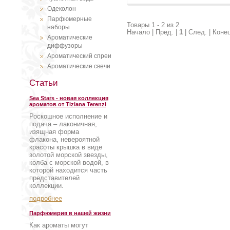
Одеколон
Парфюмерные
Товары 1 - 2 из 2
наборы
Начало | Пред. |
1
| След. | Коне
Ароматические
диффузоры
Ароматический спреи
Ароматические свечи
Статьи
Sea Stars - новая коллекция
ароматов от Tiziana Terenzi
Роскошное исполнение и
подача – лаконичная,
изящная форма
флакона, невероятной
красоты крышка в виде
золотой морской звезды,
колба с морской водой, в
которой находится часть
представителей
коллекции.
подробнее
Парфюмерия в нашей жизни
Как ароматы могут