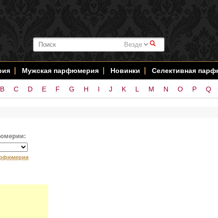
#
рия
Мужская парфюмерия
Новинки
Селективная пар
B
C
D
E
F
G
H
I
J
K
L
M
N
O
P
Q
юмерии:
арфюмерии