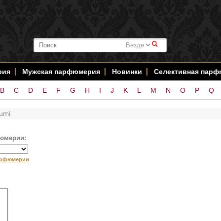
#
рия
Мужская парфюмерия
Новинки
Селективная пар
B
C
D
E
F
G
H
I
J
K
L
M
N
O
P
Q
fumi
юмерии:
арфюмерии