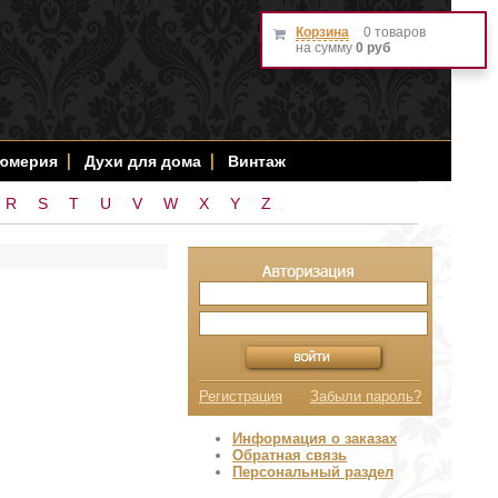
Корзина
0 товаров
на сумму
0 руб
фюмерия
Духи для дома
Винтаж
R
S
T
U
V
W
X
Y
Z
Регистрация
Забыли пароль?
Информация о заказах
Обратная связь
Персональный раздел