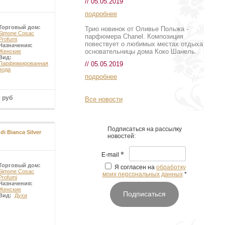
// 05.05.2019
подробнее
Торговый дом:
Трио новинок от Оливье Польжа -
Simone Cosac
парфюмера Chanel. Композиция
Profumi
повествует о любимых местах отдыха
Назначения:
основательницы дома Коко Шанель.
Женские
Вид:
// 05.05.2019
Парфюмированная
вода
подробнее
0 руб
Все новости
Подписаться на рассылку
di Bianca Silver
новостей:
*
E-mail
Торговый дом:
Я согласен на
обработку
Simone Cosac
моих персональных данных
*
Profumi
Назначения:
Женские
Подписаться
Вид:
Духи