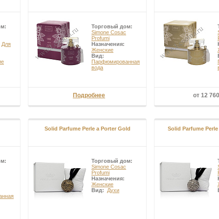
ом:
Торговый дом:
Simone Cosac
Profumi
:
Для
Назначения:
Женские
Вид:
ие
Парфюмированная
вода
Подробнее
от 12 76
Solid Parfume Perle a Porter Gold
Solid Parfume Perle 
ом:
Торговый дом:
Simone Cosac
Profumi
Назначения:
Женские
Вид:
Духи
анная