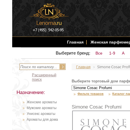
Главная
Женская парфюме
Выберите бренд:
Все
1-9
A
Главная
Simone Cosac Pro
Расширенный
поиск
Выберите торговый дом парф
Назначение:
Фильтр товаров
Каталог п
Женские ароматы
Simone Cosac Profumi
Мужские ароматы
Унисекс ароматы
Ароматы для дома