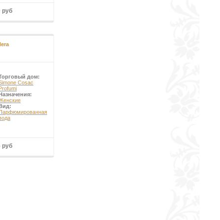
0 руб
Nera
Торговый дом:
Simone Cosac
Profumi
Назначения:
Женские
Вид:
Парфюмированная
вода
5 руб