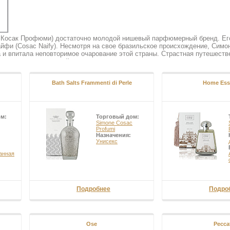
Косак Профюми) достаточно молодой нишевый парфюмерный бренд. Его
йфи (Cosac Naify). Несмотря на свое бразильское происхождение, Симо
а и впитала неповторимое очарование этой страны. Страстная путешест
зии культур, традиций разных народов мира, в их причудливом переплет
о дома Simone Cosac безупречна по стилю, элегантна, камерна, но отн
Bath Salts Frammenti di Perle
Home Ess
ом:
Торговый дом:
Simone Cosac
Profumi
Назначения:
Унисекс
анная
Подробнее
Подро
Ose
Pecca