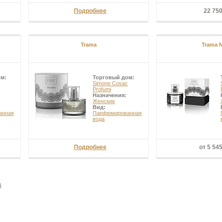
Подробнее
22 75
Trama
Trama 
ом:
Торговый дом:
Simone Cosac
Profumi
Назначения:
Женские
Вид:
анная
Парфюмированная
вода
Подробнее
от 5 54
ц