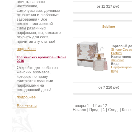
влиять на ваше
настроение,
от 11 317 руб
самочувствие, деловые
отношения и любовные
завоевания? Все
секреты магической
Sublime
силы различных
парфюмов, вы, сможете
открыть для себя,
прочитав эту статью!
Торговый д
подробнее
Simone Cosac
Profumi
Назначения:
Топ женских ароматов - Весна
Женские
2016
Вид:
Откройте для себя топ
Парфюмиров
вода
женских ароматов,
которые по праву
считаются лучшими
парфюмами на
от 7 210 руб
сегодняшний день!
подробнее
Товары 1 - 12 из 12
Все статьи
Начало | Пред. |
1
| След. | Коне