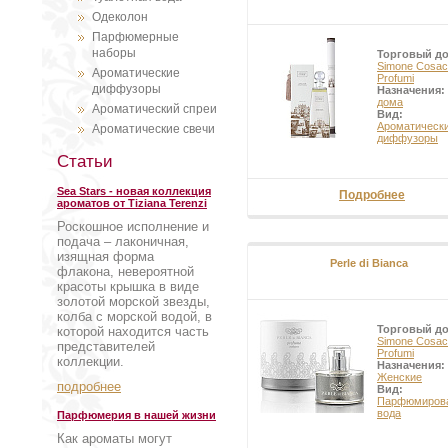
Одеколон
Парфюмерные
наборы
Торговый д
Simone Cosac
Ароматические
Profumi
диффузоры
Назначения
дома
Ароматический спреи
Вид:
Ароматическ
Ароматические свечи
диффузоры
Статьи
Sea Stars - новая коллекция
Подробнее
ароматов от Tiziana Terenzi
Роскошное исполнение и
подача – лаконичная,
изящная форма
Perle di Bianca
флакона, невероятной
красоты крышка в виде
золотой морской звезды,
колба с морской водой, в
Торговый д
которой находится часть
Simone Cosac
представителей
Profumi
коллекции.
Назначения:
Женские
подробнее
Вид:
Парфюмиров
вода
Парфюмерия в нашей жизни
Как ароматы могут