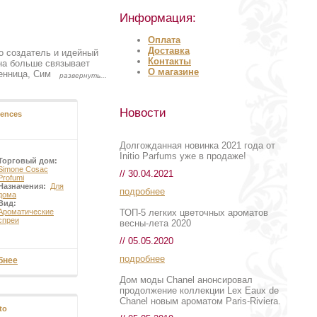
Информация:
Оплата
Доставка
 создатель и идейный
Контакты
на больше связывает
О магазине
венница, Симона ищет
ении.
юдь не лишена
Новости
ences
Долгожданная новинка 2021 года от
Initio Parfums уже в продаже!
Торговый дом:
Simone Cosac
// 30.04.2021
Profumi
Назначения:
Для
подробнее
дома
Вид:
ТОП-5 легких цветочных ароматов
Ароматические
спреи
весны-лета 2020
// 05.05.2020
подробнее
бнее
Дом моды Chanel анонсировал
продолжение коллекции Lex Eaux de
Chanel новым ароматом Paris-Riviera.
to