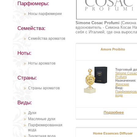
Парфюмеры:
Носы парфюмерии
Simone Cosac Profumi
(Симона 
вдохновитель - Симона Косак На
Семейства:
себя с Италией, где она выросл
свои идеи в огромном многообра
Семейства ароматов
Парфюмерная линия итальянског
творческих открытий.
Amore Proibito
Ноты:
Ноты ароматов
Торговый д
Simone Cosac
Страны:
Profumi
Назначения:
Женские
Страны ароматов
Вид:
Парфюмиров
вода
Виды:
Подробнее
Духи
Масляные духи
Парфюмированная
вода
Home Essences Diffuser
Туалетная вода