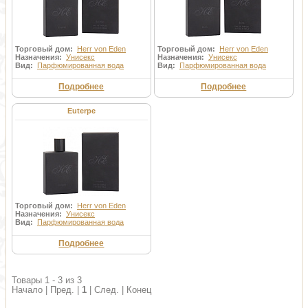
Развитие бренда на этом не остановилось. В 2008 году начала
создаваться коллекция Herr von Eden парфюмерия, которая
изначально была доступна только в фирменных магазинах
Германии, но сейчас она стала популярна и среди российских
ценителей хорошего парфюма.
Торговый дом:
Herr von Eden
Торговый дом:
Herr von Eden
Назначения:
Унисекс
Назначения:
Унисекс
Вид:
Парфюмированная вода
Вид:
Парфюмированная вода
Подробнее
Подробнее
Euterpe
Торговый дом:
Herr von Eden
Назначения:
Унисекс
Вид:
Парфюмированная вода
Подробнее
Товары 1 - 3 из 3
Начало | Пред. |
1
| След. | Конец