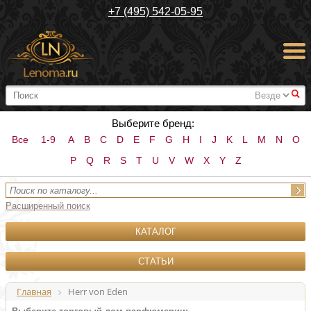
+7 (495) 542-05-95
#
Выберите бренд:
Все
1-9
A
B
C
D
E
F
G
H
I
J
K
L
M
N
O
P
Q
R
S
T
U
V
W
X
Y
Z
Расширенный поиск
КАТАЛОГ
СТАТЬИ
Главная
Herr von Eden