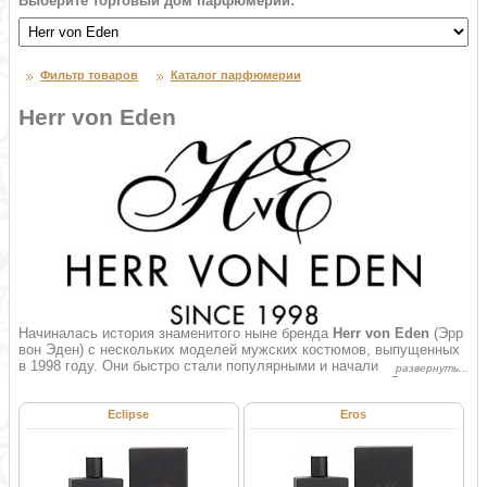
Выберите торговый дом парфюмерии:
Фильтр товаров
Каталог парфюмерии
Herr von Eden
Начиналась история знаменитого ныне бренда
Herr von Eden
(Эрр
вон Эден) с нескольких моделей мужских костюмов, выпущенных
в 1998 году. Они быстро стали популярными и начали
пользоваться спросом у знаменитых лиц в мире моды. Спустя
время, несколько моделей превратились статную в коллекцию, а
уже в 2004 году бренд Herr von Eden запустил и одежду для
Eclipse
Eros
женщин. В Германии и за рубежом один за одним стали
открываться эксклюзивные магазины компании, которая быстро
завоевала сердца многих знаменитых людей.