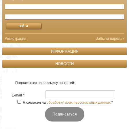
Регистрация
Забыли пароль?
ИНФОРМАЦИЯ
НОВОСТИ
Подписаться на рассылку новостей:
*
E-mail
Я согласен на
обработку моих персональных данных
*
Подписаться