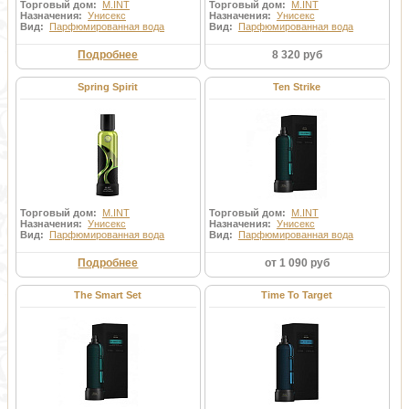
Торговый дом:
M.INT
Торговый дом:
M.INT
Назначения:
Унисекс
Назначения:
Унисекс
Вид:
Парфюмированная вода
Вид:
Парфюмированная вода
Подробнее
8 320 руб
Spring Spirit
Ten Strike
Торговый дом:
M.INT
Торговый дом:
M.INT
Назначения:
Унисекс
Назначения:
Унисекс
Вид:
Парфюмированная вода
Вид:
Парфюмированная вода
Подробнее
от 1 090 руб
The Smart Set
Time To Target