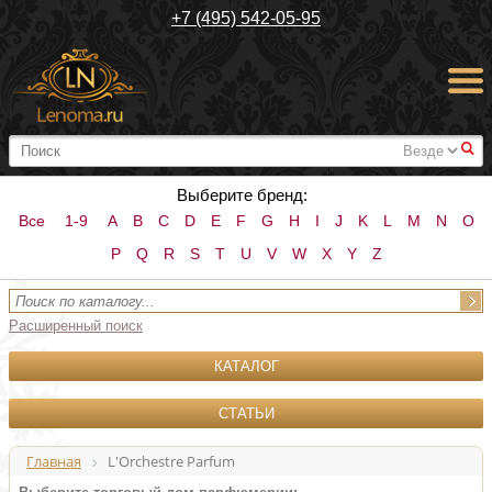
+7 (495) 542-05-95
#
Выберите бренд:
Все
1-9
A
B
C
D
E
F
G
H
I
J
K
L
M
N
O
P
Q
R
S
T
U
V
W
X
Y
Z
Расширенный поиск
КАТАЛОГ
СТАТЬИ
Главная
L'Orchestre Parfum