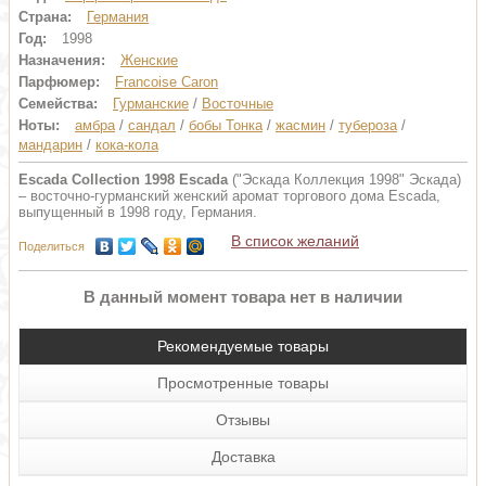
Страна:
Германия
Год:
1998
Назначения:
Женские
Парфюмер:
Francoise Caron
Семейства:
Гурманские
/
Восточные
Ноты:
амбра
/
сандал
/
бобы Тонка
/
жасмин
/
тубероза
/
мандарин
/
кока-кола
Escada Collection 1998 Escada
("Эскада Коллекция 1998" Эскада)
– восточно-гурманский женский аромат торгового дома Escada,
выпущенный в 1998 году, Германия.
В список желаний
Поделиться
В данный момент товара нет в наличии
Рекомендуемые товары
Просмотренные товары
Отзывы
Доставка