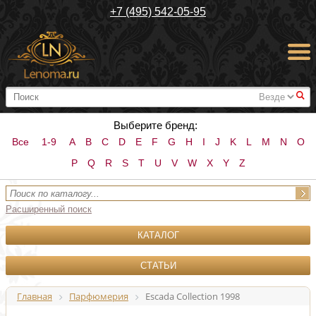
+7 (495) 542-05-95
#
Выберите бренд:
Все
1-9
A
B
C
D
E
F
G
H
I
J
K
L
M
N
O
P
Q
R
S
T
U
V
W
X
Y
Z
Расширенный поиск
КАТАЛОГ
СТАТЬИ
Главная
Парфюмерия
Escada Collection 1998