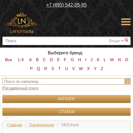
+7 (495) 542-05-95
#
Выберите бренд:
Все
1-9
A
B
C
D
E
F
G
H
I
J
K
L
M
N
O
P
Q
R
S
T
U
V
W
X
Y
Z
Расширенный поиск
КАТАЛОГ
СТАТЬИ
Главная
Парфюмерия
1872 Pure