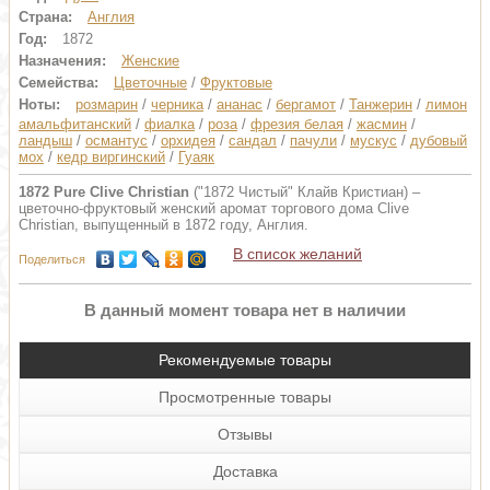
Страна:
Англия
Год:
1872
Назначения:
Женские
Семейства:
Цветочные
/
Фруктовые
Ноты:
розмарин
/
черника
/
ананас
/
бергамот
/
Танжерин
/
лимон
амальфитанский
/
фиалка
/
роза
/
фрезия белая
/
жасмин
/
ландыш
/
османтус
/
орхидея
/
сандал
/
пачули
/
мускус
/
дубовый
мох
/
кедр виргинский
/
Гуаяк
1872 Pure Clive Christian
("1872 Чистый" Клайв Кристиан) –
цветочно-фруктовый женский аромат торгового дома Clive
Christian, выпущенный в 1872 году, Англия.
В список желаний
Поделиться
В данный момент товара нет в наличии
Рекомендуемые товары
Просмотренные товары
Отзывы
Доставка