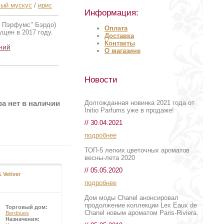
лый мускус
/
ирис
Информация:
уа Пэрфумс" Бэрдо)
Оплата
щен в 2017 году.
Доставка
Контакты
ний
О магазине
Новости
Долгожданная новинка 2021 года от
а нет в наличии
Initio Parfums уже в продаже!
// 30.04.2021
подробнее
ТОП-5 легких цветочных ароматов
весны-лета 2020
// 05.05.2020
& Vetiver
подробнее
Дом моды Chanel анонсировал
продолжение коллекции Lex Eaux de
Торговый дом:
Chanel новым ароматом Paris-Riviera.
Berdoues
Назначения: