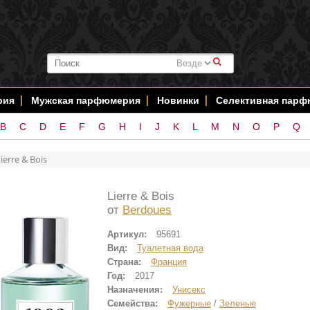
#
рия
Мужская парфюмерия
Новинки
Селективная пар
B
C
D
E
F
G
H
I
J
K
L
M
N
O
P
Q
ierre & Bois
Lierre & Bois
от
Berdoues
Артикул:
95691
Вид:
Туалетная вода
Страна:
Франция
Год:
2017
Назначения:
Унисекс
Семейства:
Фужерные
/
Зеленые