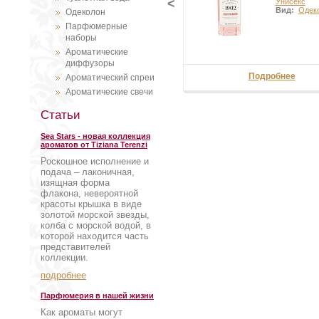
<
Унисекс
Вид:
Одек
Одеколон
Парфюмерные
наборы
Ароматические
диффузоры
Подробнее
Ароматический спреи
Ароматические свечи
Статьи
Sea Stars - новая коллекция
ароматов от Tiziana Terenzi
Роскошное исполнение и
подача – лаконичная,
изящная форма
флакона, невероятной
красоты крышка в виде
золотой морской звезды,
колба с морской водой, в
которой находится часть
представителей
коллекции.
подробнее
Парфюмерия в нашей жизни
Как ароматы могут