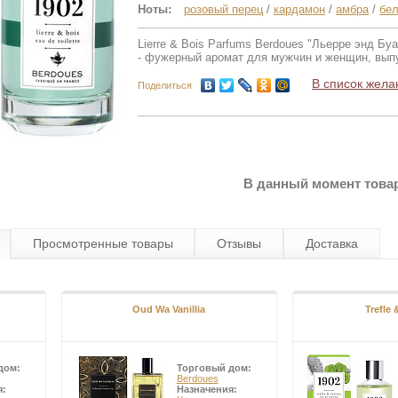
Ноты:
розовый перец
/
кардамон
/
амбра
/
бе
Lierre & Bois Parfums Berdoues "Льерре энд Б
- фужерный аромат для мужчин и женщин, выпу
В список жела
Поделиться
В данный момент товар
Просмотренные товары
Отзывы
Доставка
Oud Wa Vanillia
Trefle 
дом:
Торговый дом:
Berdoues
я:
Назначения: