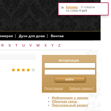
Корзина
0 товаров
на сумму
0 руб
фюмерия
Духи для дома
Винтаж
R
S
T
U
V
W
X
Y
Z
Регистрация
Забыли пароль?
Информация о заказах
Обратная связь
Персональный раздел