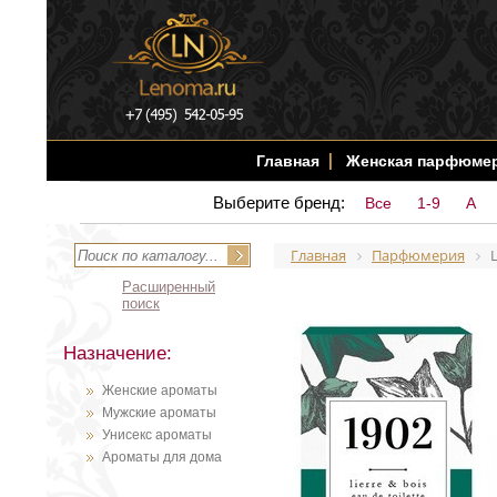
Главная
Женская парфюме
Выберите бренд:
Все
1-9
A
Главная
Парфюмерия
L
Расширенный
поиск
Назначение:
Женские ароматы
Мужские ароматы
Унисекс ароматы
Ароматы для дома