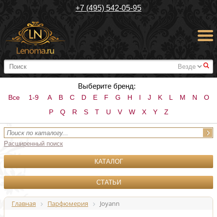
+7 (495) 542-05-95
#
Выберите бренд:
Все
1-9
A
B
C
D
E
F
G
H
I
J
K
L
M
N
O
P
Q
R
S
T
U
V
W
X
Y
Z
Расширенный поиск
КАТАЛОГ
СТАТЬИ
Главная
Парфюмерия
Joyann