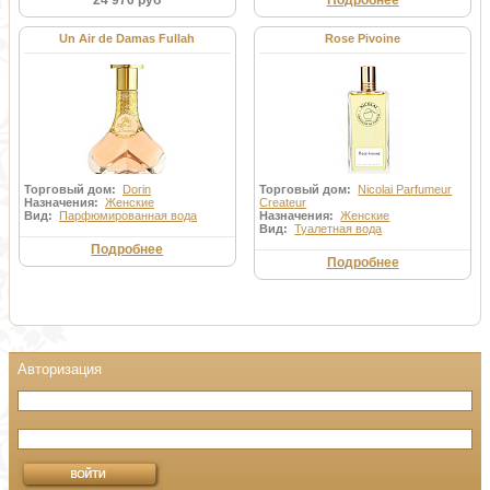
24 970 руб
Подробнее
Un Air de Damas Fullah
Rose Pivoine
Торговый дом:
Dorin
Торговый дом:
Nicolai Parfumeur
Назначения:
Женские
Createur
Вид:
Парфюмированная вода
Назначения:
Женские
Вид:
Туалетная вода
Подробнее
Подробнее