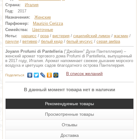
Страна:
Италия
Год:
2017
Назначения:
Женские
Парфюмер:
Maurizio Cerizza
Семейства:
Цветочные
Ноты:
нарцисс
/
роза
/
вистерия
/
сицилийский лимон
/
жасмин
/
пачули
/
ветивер
/
белый кедр
/
белый мускус
/
серая амбра
Joyann Profumi di Pantelleria
("Джойанн" Духи Пантеллерия) –
женский аромат торгового дома Profumi di Pantelleria, выпущенный
в 2017 году, Италия. Аромат напоминает свежее дыхание морского
воздуха и цветущих садов благодатного острова Пантелеррия.
В список желаний
Поделиться
В данный момент товара нет в наличии
Рекомендуемые товары
Просмотренные товары
Отзывы
Доставка