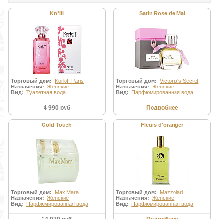
Kn°III
Satin Rose de Mai
Торговый дом:
Korloff Paris
Торговый дом:
Victoria's Secret
Назначения:
Женские
Назначения:
Женские
Вид:
Туалетная вода
Вид:
Парфюмированная вода
4 990 руб
Подробнее
Gold Touch
Fleurs d'oranger
Торговый дом:
Max Mara
Торговый дом:
Mazzolari
Назначения:
Женские
Назначения:
Женские
Вид:
Парфюмированная вода
Вид:
Парфюмированная вода