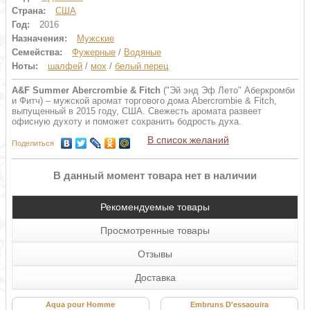
Страна:
США
Год:
2016
Назначения:
Мужские
Семейства:
Фужерные
/
Водяные
Ноты:
шалфей
/
мох
/
белый перец
A&F Summer Abercrombie & Fitch
("Эй энд Эф Лето" Аберкромби
и Фитч) – мужской аромат торгового дома Abercrombie & Fitch,
выпущенный в 2015 году, США. Свежесть аромата развеет
офисную духоту и поможет сохранить бодрость духа.
В список желаний
Поделиться
В данный момент товара нет в наличии
Рекомендуемые товары
Просмотренные товары
Отзывы
Доставка
Aqua pour Homme
Embruns D'essaouira