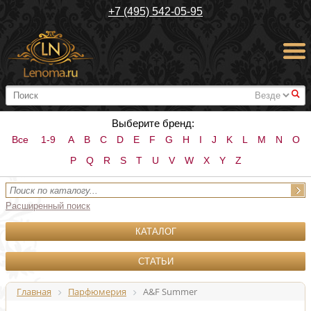
+7 (495) 542-05-95
#
Выберите бренд:
Все
1-9
A
B
C
D
E
F
G
H
I
J
K
L
M
N
O
P
Q
R
S
T
U
V
W
X
Y
Z
Расширенный поиск
КАТАЛОГ
СТАТЬИ
Главная
Парфюмерия
A&F Summer