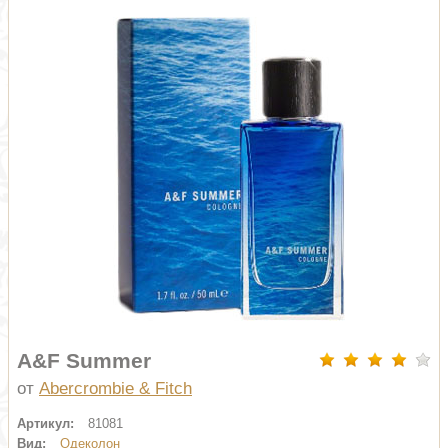
A&F Summer
от
Abercrombie & Fitch
Артикул:
81081
Вид:
Одеколон