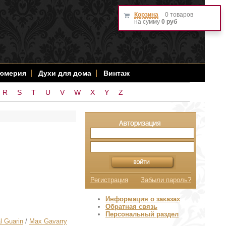
Корзина
0 товаров
на сумму
0 руб
фюмерия
Духи для дома
Винтаж
R
S
T
U
V
W
X
Y
Z
Регистрация
Забыли пароль?
Информация о заказах
Обратная связь
Персональный раздел
l Guarin
/
Max Gavarry