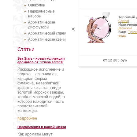
Одеколон
Парфюмерные
наборы
Торговый 
Chanel
Ароматические
Назначени
диффузоры
<
Женские
Вид:
Туал
Ароматический спреи
вода
Ароматические свечи
Статьи
Sea Stars - новая коллекция
от 12 205 руб
ароматов от Tiziana Terenzi
Роскошное исполнение и
подача – лаконичная,
изящная форма
флакона, невероятной
красоты крышка в виде
золотой морской звезды,
колба с морской водой, в
которой находится часть
представителей
коллекции.
подробнее
Парфюмерия в нашей жизни
Как ароматы могут