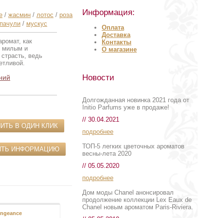
Информация:
е
/
жасмин
/
лотос
/
роза
пачули
/
мускус
Оплата
Доставка
аромат, как
Контакты
т милым и
О магазине
 страсть, ведь
етливой.
Новости
ний
Долгожданная новинка 2021 года от
Initio Parfums уже в продаже!
// 30.04.2021
ИТЬ В ОДИН КЛИК
подробнее
ТОП-5 легких цветочных ароматов
ИТЬ ИНФОРМАЦИЮ
весны-лета 2020
// 05.05.2020
подробнее
Дом моды Chanel анонсировал
продолжение коллекции Lex Eaux de
Chanel новым ароматом Paris-Riviera.
engeance
Gloria