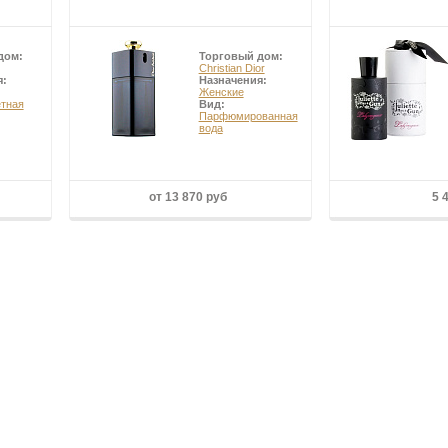
дом:
Торговый дом:
Christian Dior
я:
Назначения:
Женские
етная
Вид:
Парфюмированная
вода
от 13 870 руб
5 