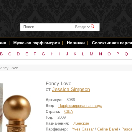
#
рия
Мужская парфюмерия
Новинки
Селективная пар
B
C
D
E
F
G
H
I
J
K
L
M
N
O
P
Q
Fancy Love
Fancy Love
от
Jessica Simpson
Артикул:
8086
Вид:
Парфюмированная вода
Страна:
США
Год:
2009
Назначения:
Женские
Парфюмер:
Yves Cassar
/
Celine Barel
/
Pasca