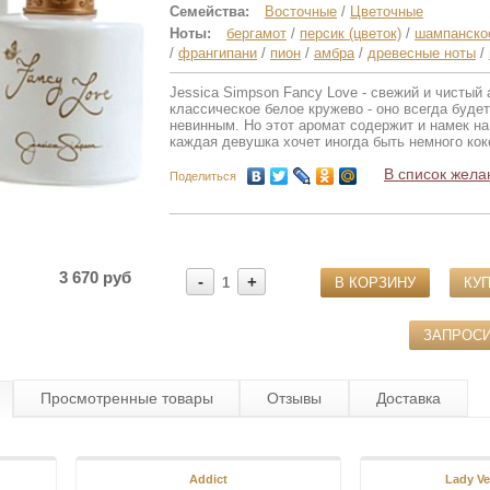
Семейства:
Восточные
/
Цветочные
Ноты:
бергамот
/
персик (цветок)
/
шампанско
/
франгипани
/
пион
/
амбра
/
древесные ноты
/
Jessica Simpson Fancy Love - свежий и чистый 
классическое белое кружево - оно всегда буде
невинным. Но этот аромат содержит и намек на
каждая девушка хочет иногда быть немного кок
В список жела
Поделиться
3 670 руб
-
+
1
В КОРЗИНУ
КУП
ЗАПРОС
Просмотренные товары
Отзывы
Доставка
Addict
Lady V