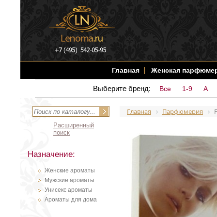
Главная
Женская парфюме
Выберите бренд:
Все
1-9
A
Главная
Парфюмерия
Расширенный
поиск
Назначение:
Женские ароматы
Мужские ароматы
Унисекс ароматы
Ароматы для дома