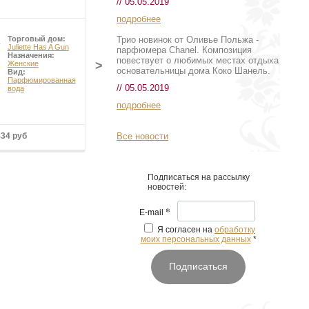
// 05.05.2019
подробнее
Трио новинок от Оливье Польжа -
Торговый дом:
Торговый дом:
Juliette Has A Gun
Cacharel
парфюмера Chanel. Композиция
Назначения:
Назначения:
повествует о любимых местах отдыха
>
Женские
Женские
основательницы дома Коко Шанель.
Вид:
Вид:
Туалетная
Парфюмированная
вода
// 05.05.2019
вода
подробнее
Все новости
434 руб
Подробнее
Подписаться на рассылку
новостей:
*
E-mail
Я согласен на
обработку
моих персональных данных
*
Подписаться