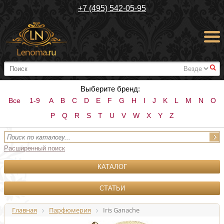
+7 (495) 542-05-95
#
Выберите бренд:
Все
1-9
A
B
C
D
E
F
G
H
I
J
K
L
M
N
O
P
Q
R
S
T
U
V
W
X
Y
Z
Расширенный поиск
КАТАЛОГ
СТАТЬИ
Главная
Парфюмерия
Iris Ganache