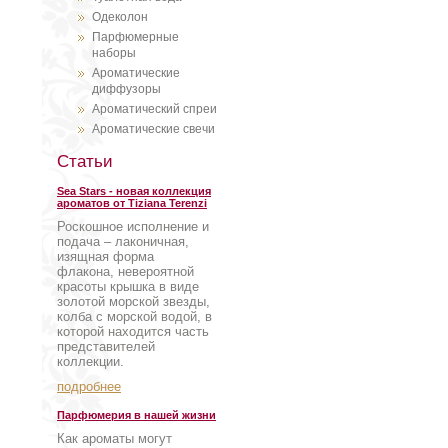
Одеколон
Парфюмерные
наборы
Ароматические
диффузоры
Ароматический спреи
Ароматические свечи
Статьи
Sea Stars - новая коллекция
ароматов от Tiziana Terenzi
Роскошное исполнение и
подача – лаконичная,
изящная форма
флакона, невероятной
красоты крышка в виде
золотой морской звезды,
колба с морской водой, в
которой находится часть
представителей
коллекции.
подробнее
Парфюмерия в нашей жизни
Как ароматы могут