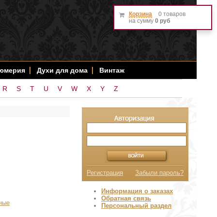
Корзина
0 товаров
на сумму
0 руб
фюмерия
Духи для дома
Винтаж
R
S
T
U
V
W
X
Y
Z
Регистрация
Забыли пароль?
Информация о заказах
Обратная связь
ные
Персональный раздел