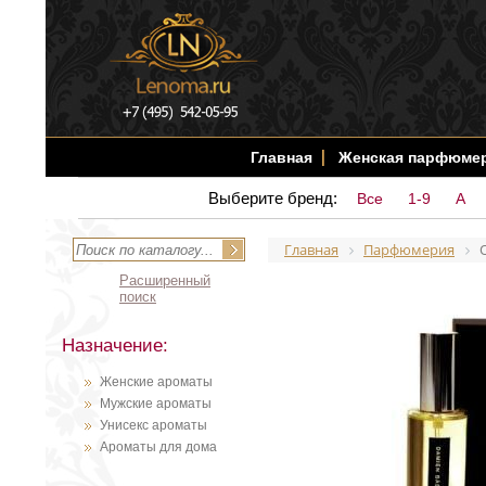
Главная
Женская парфюме
Выберите бренд:
Все
1-9
A
Главная
Парфюмерия
Расширенный
поиск
Назначение:
Женские ароматы
Мужские ароматы
Унисекс ароматы
Ароматы для дома