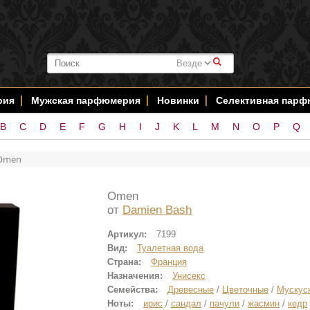
#
рия
Мужская парфюмерия
Новинки
Селективная пар
B
C
D
E
F
G
H
I
J
K
L
M
N
O
P
Q
Omen
Omen
от
Damien Bash
Артикул:
7199
Вид:
Туалетная вода
Страна:
Франция
Назначения:
Унисекс
Семейства:
Древесные
/
Цветочные
/
Мускус
Ноты:
ирис
/
сандал
/
пачули
/
жасмин
/
кедр