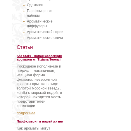
Одеколон
Парфюмерные
наборы
Ароматические
диффузоры
Ароматический спреи
Ароматические свечи
Статьи
Sea Stars - новая коллекция
ароматов от Tiziana Terenzi
Роскошное исполнение и
подача – лаконичная,
изящная форма
флакона, невероятной
красоты крышка в виде
золотой морской звезды,
колба с морской водой, в
которой находится часть
представителей
коллекции.
подробнее
Парфюмерия в нашей жизни
Как ароматы могут