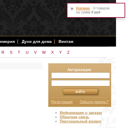
Корзина
0 товаров
на сумму
0 руб
фюмерия
Духи для дома
Винтаж
R
S
T
U
V
W
X
Y
Z
Регистрация
Забыли пароль?
Информация о заказах
Обратная связь
Персональный раздел