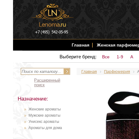
Главная
Женская парфюме
Выберите бренд:
Все
1-9
A
Главная
Парфюмерия
Расширенный
поиск
Назначение:
Женские ароматы
Мужские ароматы
Унисекс ароматы
Ароматы для дома