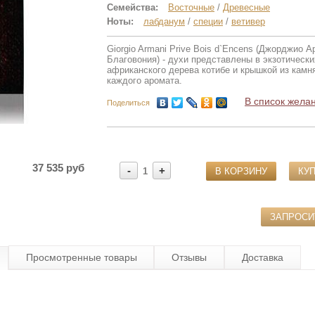
Семейства:
Восточные
/
Древесные
Ноты:
лабданум
/
специи
/
ветивер
Giorgio Armani Prive Bois d`Encens (Джорджио 
Благовония) - духи представлены в экзотическ
африканского дерева котибе и крышкой из камн
каждого аромата.
В список жела
Поделиться
37 535 руб
-
+
1
В КОРЗИНУ
КУП
ЗАПРОС
Просмотренные товары
Отзывы
Доставка