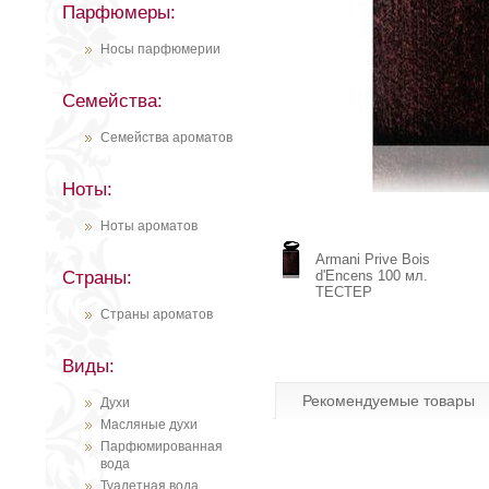
Парфюмеры:
Носы парфюмерии
Семейства:
Семейства ароматов
Ноты:
Ноты ароматов
Armani Prive Bois
Страны:
d'Encens 100 мл.
ТЕСТЕР
Страны ароматов
Виды:
Рекомендуемые товары
Духи
Масляные духи
Парфюмированная
вода
Туалетная вода