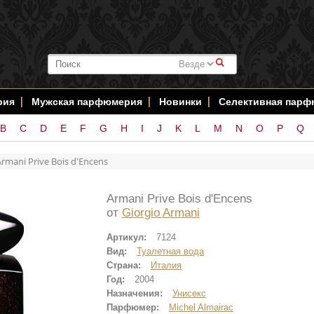
#
рия
Мужская парфюмерия
Новинки
Селективная пар
B
C
D
E
F
G
H
I
J
K
L
M
N
O
P
Q
Armani Prive Bois d'Encens
Armani Prive Bois d'Encens
от
Giorgio Armani
Артикул:
7124
Вид:
Туалетная вода
Страна:
Италия
Год:
2004
Назначения:
Унисекс
Парфюмер:
Michel Almairac