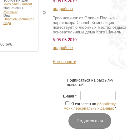
// 05.05.2019
Торговый дом:
Торговый дом:
Yves Saint Laurent
Maison Francis
Назначения:
Kurkdjian
подробнее
>
Женские
Назначения:
Вид:
Женские
Трио новинок от Оливье Польжа -
Парфюмированная
Вид:
парфюмера Chanel. Композиция
вода
Парфюмерные
наборы
повествует о любимых местах отдыха
основательницы дома Коко Шанель.
// 05.05.2019
766 руб
Подробнее
подробнее
Все новости
Подписаться на рассылку
новостей:
*
E-mail
Я согласен на
обработку
моих персональных данных
*
Подписаться