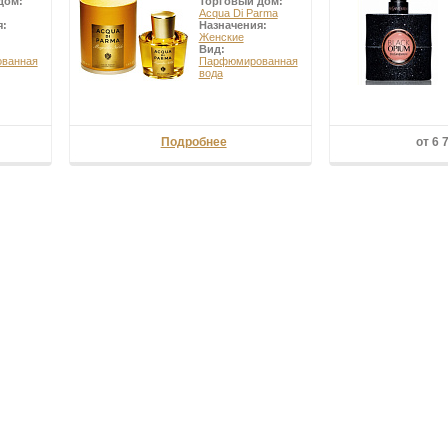
дом:
Торговый дом:
Acqua Di Parma
я:
Назначения:
Женские
Вид:
ванная
Парфюмированная
вода
Подробнее
от 6 