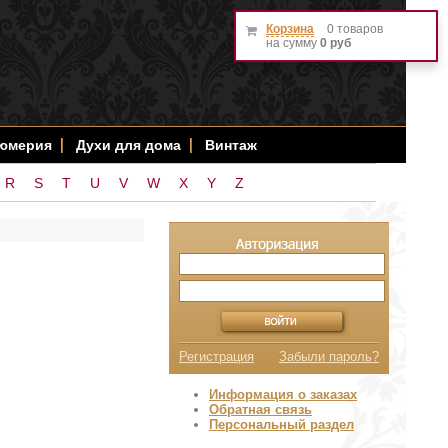
Корзина
0 товаров
на сумму
0 руб
фюмерия
Духи для дома
Винтаж
R
S
T
U
V
W
X
Y
Z
Регистрация
Забыли пароль?
Информация о заказах
Обратная связь
Персональный раздел