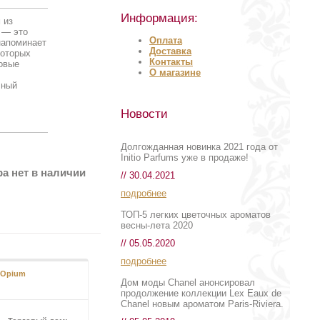
Информация:
 из
т — это
Оплата
апоминает
Доставка
которых
Контакты
овые
О магазине
чный
Новости
Долгожданная новинка 2021 года от
Initio Parfums уже в продаже!
а нет в наличии
// 30.04.2021
подробнее
ТОП-5 легких цветочных ароматов
весны-лета 2020
// 05.05.2020
подробнее
 Opium
Apom Pour Femme Set
Дом моды Chanel анонсировал
продолжение коллекции Lex Eaux de
Chanel новым ароматом Paris-Riviera.