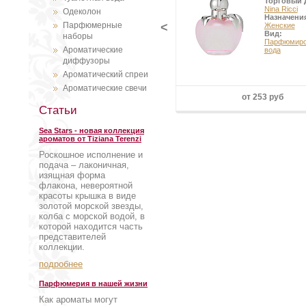
Торговый 
Nina Ricci
Одеколон
Назначени
Парфюмерные
<
Женские
Вид:
наборы
Парфюмиро
Ароматические
вода
диффузоры
Ароматический спреи
Ароматические свечи
от 253 руб
Статьи
Sea Stars - новая коллекция
ароматов от Tiziana Terenzi
Роскошное исполнение и
подача – лаконичная,
изящная форма
флакона, невероятной
красоты крышка в виде
золотой морской звезды,
колба с морской водой, в
которой находится часть
представителей
коллекции.
подробнее
Парфюмерия в нашей жизни
Как ароматы могут