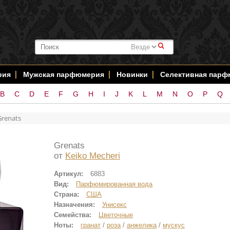
#
рия
Мужская парфюмерия
Новинки
Селективная пар
B
C
D
E
F
G
H
I
J
K
L
M
N
O
P
Q
Grenats
Grenats
от
Keiko Mecheri
Артикул:
6883
Вид:
Парфюмированная вода
Страна:
США
Назначения:
Унисекс
Семейства:
Цветочные
Ноты:
гранат
/
роза
/
анжелика
/
мускус