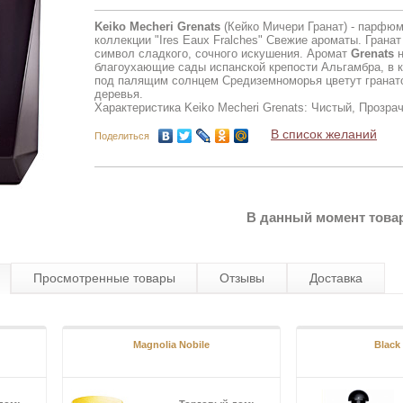
Keiko Mecheri Grenats
(Кейко Мичери Гранат) - парфюм
коллекции "Ires Eaux Fralches" Свежие ароматы. Грана
символ сладкого, сочного искушения. Аромат
Grenats
н
благоухающие сады испанской крепости Альгамбра, в 
под палящим солнцем Средиземноморья цветут гранат
деревья.
Характеристика Keiko Mecheri Grenats: Чистый, Прозра
В список желаний
Поделиться
В данный момент товар
Просмотренные товары
Отзывы
Доставка
Magnolia Nobile
Black