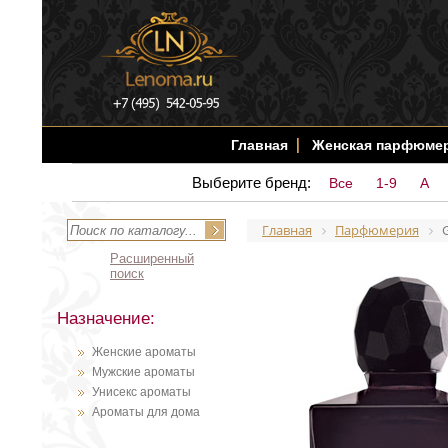
Главная
Женская парфюме
Выберите бренд:
Все
1-9
A
Главная
Парфюмерия
Расширенный
поиск
Назначение:
Женские ароматы
Мужские ароматы
Унисекс ароматы
Ароматы для дома