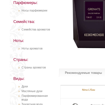
Парфюмеры:
Носы парфюмерии
Семейства:
Семейства ароматов
Ноты:
Ноты ароматов
Страны:
Страны ароматов
Рекомендуемые товары
Виды:
Духи
Nina L’Eau
Масляные духи
Парфюмированная
вода
Туалетная вода