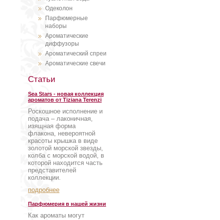
Одеколон
Парфюмерные
наборы
Ароматические
диффузоры
Ароматический спреи
Ароматические свечи
Статьи
Sea Stars - новая коллекция
ароматов от Tiziana Terenzi
Роскошное исполнение и
подача – лаконичная,
изящная форма
флакона, невероятной
красоты крышка в виде
золотой морской звезды,
колба с морской водой, в
которой находится часть
представителей
коллекции.
подробнее
Парфюмерия в нашей жизни
Как ароматы могут