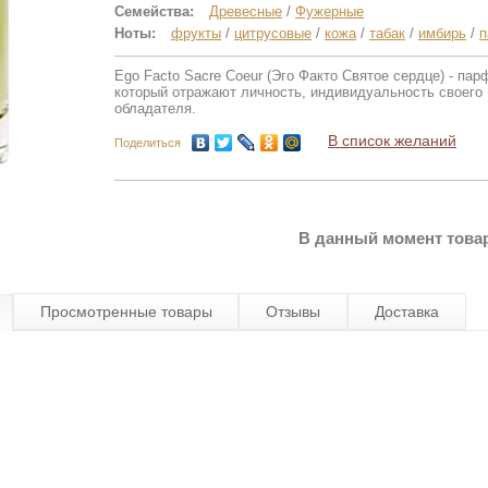
Семейства:
Древесные
/
Фужерные
Ноты:
фрукты
/
цитрусовые
/
кожа
/
табак
/
имбирь
/
п
Ego Facto Sacre Coeur (Эго Факто Святое сердце) - па
который отражают личность, индивидуальность своего
обладателя.
В список желаний
Поделиться
В данный момент товар
Просмотренные товары
Отзывы
Доставка