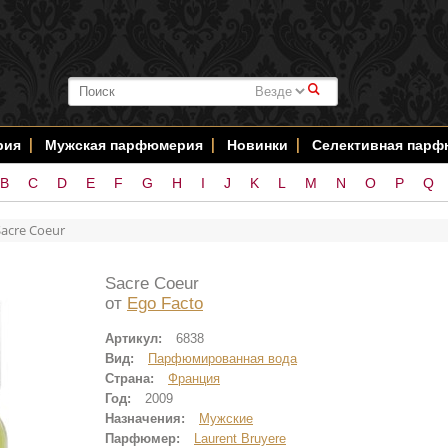
#
рия
Мужская парфюмерия
Новинки
Селективная пар
B
C
D
E
F
G
H
I
J
K
L
M
N
O
P
Q
Sacre Coeur
Sacre Coeur
от
Ego Facto
Артикул:
6838
Вид:
Парфюмированная вода
Страна:
Франция
Год:
2009
Назначения:
Мужские
Парфюмер:
Laurent Bruyere