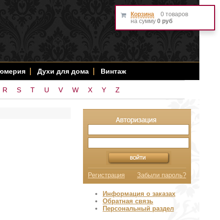
Корзина
0 товаров
на сумму
0 руб
фюмерия
Духи для дома
Винтаж
R
S
T
U
V
W
X
Y
Z
Регистрация
Забыли пароль?
Информация о заказах
Обратная связь
Персональный раздел