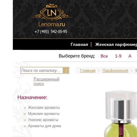
Главная
Женская парфюме
Выберите бренд:
Все
1-9
A
Главная
Парфюмерия
Расширенный
поиск
Назначение:
Женские ароматы
Мужские ароматы
Унисекс ароматы
Ароматы для дома