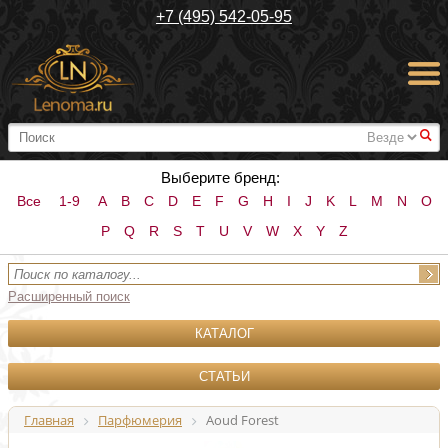
+7 (495) 542-05-95
#
Выберите бренд:
Все
1-9
A
B
C
D
E
F
G
H
I
J
K
L
M
N
O
P
Q
R
S
T
U
V
W
X
Y
Z
Расширенный поиск
КАТАЛОГ
СТАТЬИ
Главная
Парфюмерия
Aoud Forest