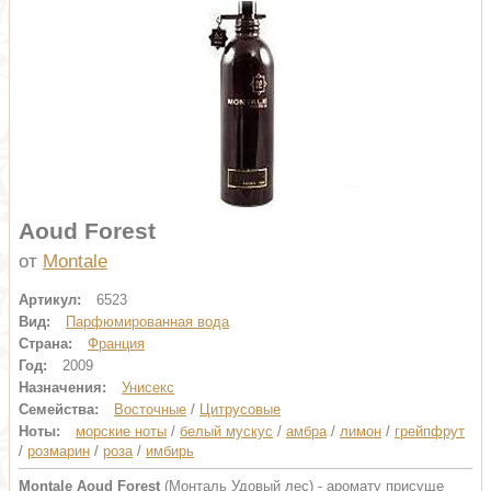
Aoud Forest
от
Montale
Артикул:
6523
Вид:
Парфюмированная вода
Страна:
Франция
Год:
2009
Назначения:
Унисекс
Семейства:
Восточные
/
Цитрусовые
Ноты:
морские ноты
/
белый мускус
/
амбра
/
лимон
/
грейпфрут
/
розмарин
/
роза
/
имбирь
Montale Aoud Forest
(Монталь Удовый лес) - аромату присуще