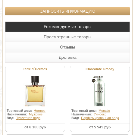
ЗАПРОСИТЬ ИНФОРМАЦИЮ
Рекомендуемые товары
Просмотренные товары
Отзывы
Доставка
Terre d`Hermes
Chocolate Greedy
Торговый дом:
Hermes
Торговый дом:
Montale
Назначения:
Мужские
Назначения:
Унисекс
Вид:
Туалетная вода
Вид:
Парфюмированная вода
от 6 100 руб
от 5 545 руб