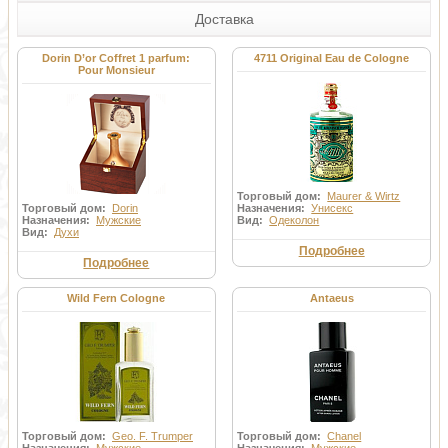
Доставка
Dorin D’or Coffret 1 parfum:
4711 Original Eau de Cologne
Pour Monsieur
Торговый дом:
Maurer & Wirtz
Торговый дом:
Dorin
Назначения:
Унисекс
Назначения:
Мужские
Вид:
Одеколон
Вид:
Духи
Подробнее
Подробнее
Wild Fern Cologne
Antaeus
Торговый дом:
Geo. F. Trumper
Торговый дом:
Chanel