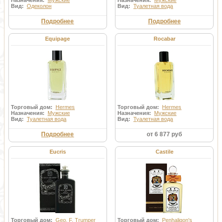
Назначения:
Мужские
Назначения:
Мужские
Вид:
Одеколон
Вид:
Туалетная вода
Подробнее
Подробнее
Equipage
Rocabar
Торговый дом:
Hermes
Торговый дом:
Hermes
Назначения:
Мужские
Назначения:
Мужские
Вид:
Туалетная вода
Вид:
Туалетная вода
Подробнее
от 6 877 руб
Eucris
Castile
Торговый дом:
Geo. F. Trumper
Торговый дом:
Penhaligon's