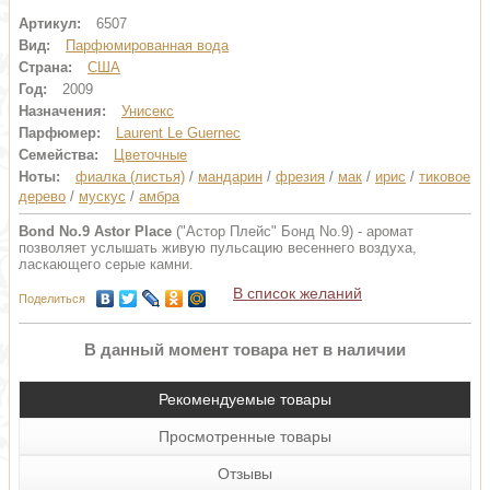
Артикул:
6507
Вид:
Парфюмированная вода
Страна:
США
Год:
2009
Назначения:
Унисекс
Парфюмер:
Laurent Le Guernec
Семейства:
Цветочные
Ноты:
фиалка (листья)
/
мандарин
/
фрезия
/
мак
/
ирис
/
тиковое
дерево
/
мускус
/
амбра
Bond No.9 Astor Place
("Астор Плейс" Бонд No.9) - аромат
позволяет услышать живую пульсацию весеннего воздуха,
ласкающего серые камни.
В список желаний
Поделиться
В данный момент товара нет в наличии
Рекомендуемые товары
Просмотренные товары
Отзывы