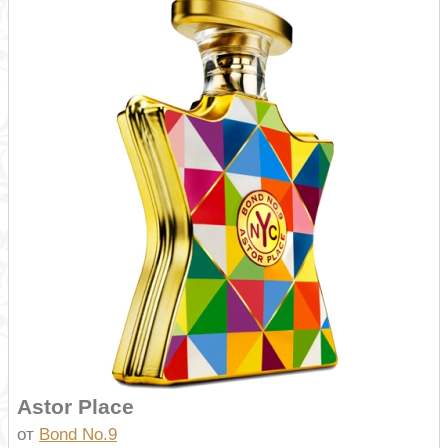
Astor Place
от
Bond No.9