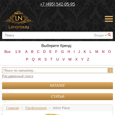
+7 (495) 542-05-95
#
Выберите бренд:
Все
1-9
A
B
C
D
E
F
G
H
I
J
K
L
M
N
O
P
Q
R
S
T
U
V
W
X
Y
Z
Расширенный поиск
КАТАЛОГ
СТАТЬИ
Главная
Парфюмерия
Astor Place