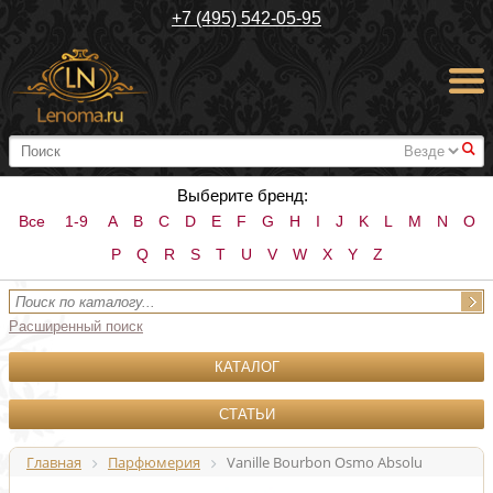
+7 (495) 542-05-95
#
Выберите бренд:
Все
1-9
A
B
C
D
E
F
G
H
I
J
K
L
M
N
O
P
Q
R
S
T
U
V
W
X
Y
Z
Расширенный поиск
КАТАЛОГ
СТАТЬИ
Главная
Парфюмерия
Vanille Bourbon Osmo Absolu