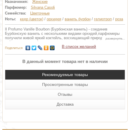
Назначения:
Женские
Парфюмер:
Silvana Casoli
Семейства:
Цветочные
Ноты:
кедр (цветок)
/
орхидея
/
ваниль бурбон
/
гелиотроп
/
роза
Il Profumo Vanille Bourbon (Бурбонская ваниль) - соединив
Бурбонскую ваниль с несколькими видами орхидей,парфюмеры
получили живой яркий коктейль, восхищающий природным
буйством красок. Аромат способен улучшать настроение и дарить
В список желаний
радость не только своей владелице, но и её поклонникам. В
Поделиться
«сердце» стойкость ванили уступает янтарному шику вкупе с
гелиотропом и цветком тиаре, придавая всему запаху
неповторимость и красочность. А нотки розы и цитрусов
В данный момент товара нет в наличии
раскрепостят и покорят невинной беззаботностью.
Рекомендуемые товары
Просмотренные товары
Отзывы
Доставка