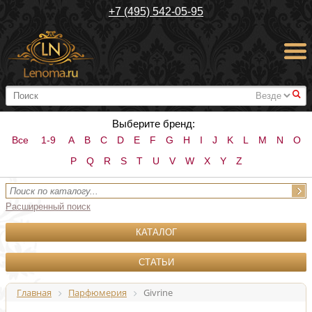
+7 (495) 542-05-95
#
Выберите бренд:
Все
1-9
A
B
C
D
E
F
G
H
I
J
K
L
M
N
O
P
Q
R
S
T
U
V
W
X
Y
Z
Расширенный поиск
КАТАЛОГ
СТАТЬИ
Главная
Парфюмерия
Givrine