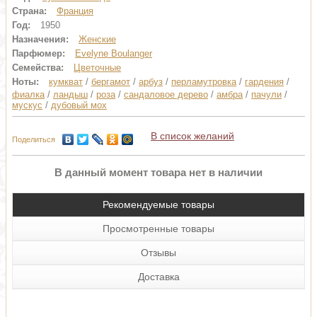
Страна:
Франция
Год:
1950
Назначения:
Женские
Парфюмер:
Evelyne Boulanger
Семейства:
Цветочные
Ноты:
кумкват
/
бергамот
/
арбуз
/
перламутровка
/
гардения
/
фиалка
/
ландыш
/
роза
/
сандаловое дерево
/
амбра
/
пачули
/
мускус
/
дубовый мох
В список желаний
Поделиться
В данный момент товара нет в наличии
Рекомендуемые товары
Просмотренные товары
Отзывы
Доставка