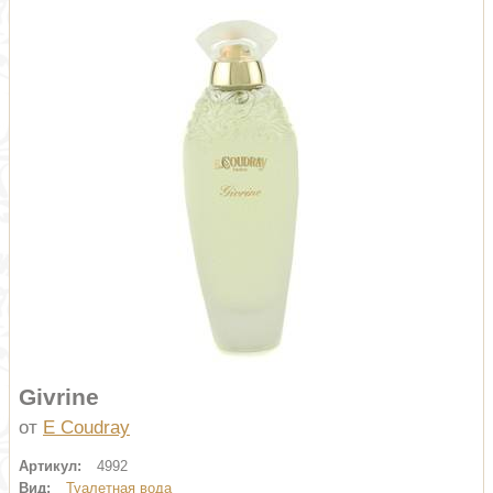
Givrine
от
E Coudray
Артикул:
4992
Вид:
Туалетная вода