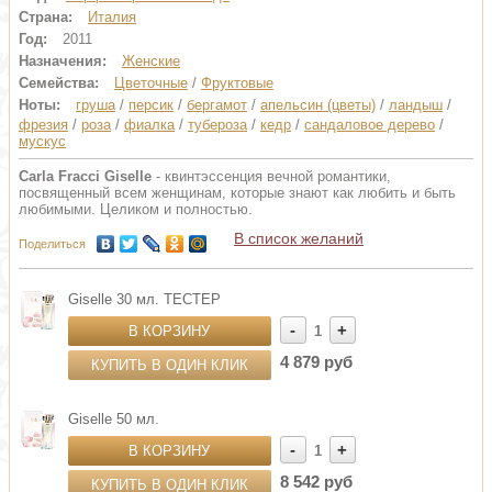
Страна:
Италия
Год:
2011
Назначения:
Женские
Семейства:
Цветочные
/
Фруктовые
Ноты:
груша
/
персик
/
бергамот
/
апельсин (цветы)
/
ландыш
/
фрезия
/
роза
/
фиалка
/
тубероза
/
кедр
/
сандаловое дерево
/
мускус
Carla Fracci Giselle
- квинтэссенция вечной романтики,
посвященный всем женщинам, которые знают как любить и быть
любимыми. Целиком и полностью.
В список желаний
Поделиться
Giselle 30 мл. ТЕСТЕР
-
+
В КОРЗИНУ
1
4 879 руб
КУПИТЬ В ОДИН КЛИК
Giselle 50 мл.
-
+
В КОРЗИНУ
1
8 542 руб
КУПИТЬ В ОДИН КЛИК