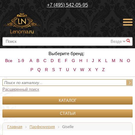
+7 (495) 542-05-95
#
Выберите бренд:
Все
1-9
A
B
C
D
E
F
G
H
I
J
K
L
M
N
O
P
Q
R
S
T
U
V
W
X
Y
Z
Расширенный поиск
КАТАЛОГ
СТАТЬИ
Главная
Парфюмерия
Giselle