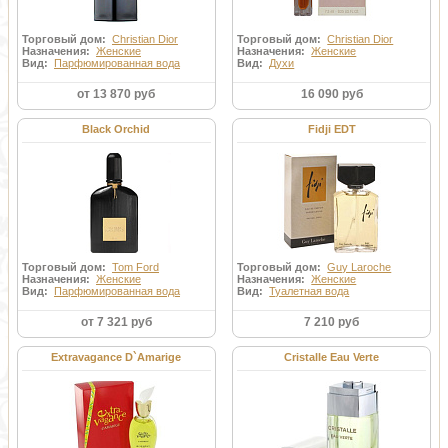
Торговый дом:
Christian Dior
Торговый дом:
Christian Dior
Назначения:
Женские
Назначения:
Женские
Вид:
Парфюмированная вода
Вид:
Духи
от 13 870 руб
16 090 руб
Black Orchid
Fidji EDT
Торговый дом:
Tom Ford
Торговый дом:
Guy Laroche
Назначения:
Женские
Назначения:
Женские
Вид:
Парфюмированная вода
Вид:
Туалетная вода
от 7 321 руб
7 210 руб
Extravagance D`Amarige
Cristalle Eau Verte