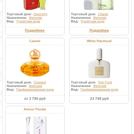
Торговый дом:
Givenchy
Торговый дом:
Chanel
Назначения:
Женские
Назначения:
Женские
Вид:
Туалетная вода
Вид:
Туалетная вода
Подробнее
Подробнее
Casmir
White Patchouli
Торговый дом:
Chopard
Торговый дом:
Tom Ford
Назначения:
Женские
Назначения:
Женские
Вид:
Парфюмированная вода
Вид:
Парфюмированная вода
от 3 790 руб
23 749 руб
Amour Florale