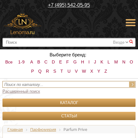
+7 (495) 542-05-95
#
Выберите бренд:
Все
1-9
A
B
C
D
E
F
G
H
I
J
K
L
M
N
O
P
Q
R
S
T
U
V
W
X
Y
Z
Расширенный поиск
КАТАЛОГ
СТАТЬИ
Главная
Парфюмерия
Parfum Prive