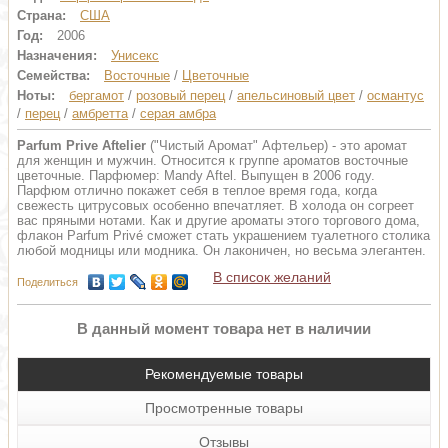
Страна:
США
Год:
2006
Назначения:
Унисекс
Семейства:
Восточные
/
Цветочные
Ноты:
бергамот
/
розовый перец
/
апельсиновый цвет
/
османтус
/
перец
/
амбретта
/
серая амбра
Parfum Prive Aftelier
("Чистый Аромат" Афтельер) - это аромат
для женщин и мужчин. Относится к группе ароматов восточные
цветочные. Парфюмер: Mandy Aftel. Выпущен в 2006 году.
Парфюм отлично покажет себя в теплое время года, когда
свежесть цитрусовых особенно впечатляет. В холода он согреет
вас пряными нотами. Как и другие ароматы этого торгового дома,
флакон Parfum Privé сможет стать украшением туалетного столика
любой модницы или модника. Он лаконичен, но весьма элегантен.
В список желаний
Поделиться
В данный момент товара нет в наличии
Рекомендуемые товары
Просмотренные товары
Отзывы