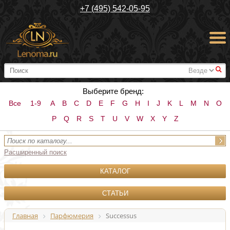
+7 (495) 542-05-95
#
Выберите бренд:
Все
1-9
A
B
C
D
E
F
G
H
I
J
K
L
M
N
O
P
Q
R
S
T
U
V
W
X
Y
Z
Расширенный поиск
КАТАЛОГ
СТАТЬИ
Главная
Парфюмерия
Successus