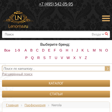
+7 (495) 542-05-95
#
Выберите бренд:
Все
1-9
A
B
C
D
E
F
G
H
I
J
K
L
M
N
O
P
Q
R
S
T
U
V
W
X
Y
Z
Расширенный поиск
КАТАЛОГ
СТАТЬИ
Главная
Парфюмерия
Nerola