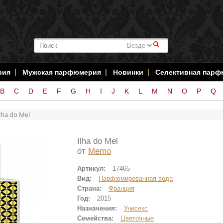
#
рия
Мужская парфюмерия
Новинки
Селективная пар
B
C
D
E
F
G
H
I
J
K
L
M
N
O
P
Q
lha do Mel
Ilha do Mel
от
Memo
Артикул:
17465
Вид:
Парфюмированная вода
Страна:
Франция
Год:
2015
Назначения:
Унисекс
Семейства:
Цветочные