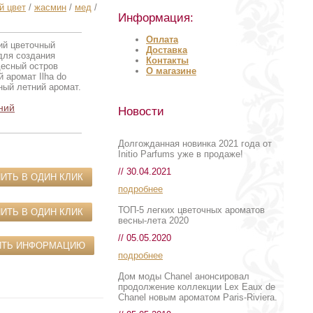
й цвет
/
жасмин
/
мед
/
Информация:
Оплата
ий цветочный
Доставка
для создания
Контакты
десный остров
О магазине
 аромат Ilha do
ный летний аромат.
ний
Новости
Долгожданная новинка 2021 года от
Initio Parfums уже в продаже!
// 30.04.2021
ИТЬ В ОДИН КЛИК
подробнее
ТОП-5 легких цветочных ароматов
ИТЬ В ОДИН КЛИК
весны-лета 2020
// 05.05.2020
ИТЬ ИНФОРМАЦИЮ
подробнее
Дом моды Chanel анонсировал
продолжение коллекции Lex Eaux de
Chanel новым ароматом Paris-Riviera.