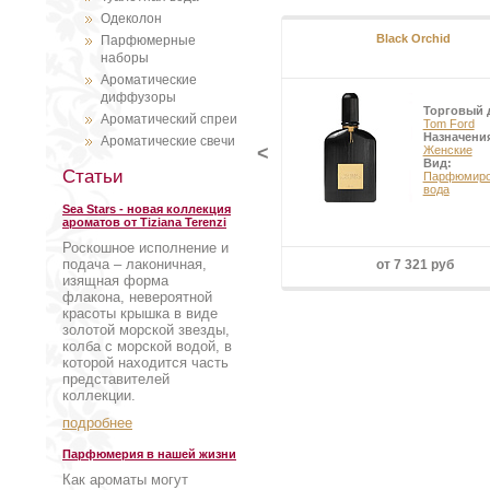
Одеколон
Black Orchid
Парфюмерные
наборы
Ароматические
диффузоры
Торговый 
Ароматический спреи
Tom Ford
Назначени
Ароматические свечи
<
Женские
Вид:
Статьи
Парфюмиро
вода
Sea Stars - новая коллекция
ароматов от Tiziana Terenzi
Роскошное исполнение и
подача – лаконичная,
от 7 321 руб
изящная форма
флакона, невероятной
красоты крышка в виде
золотой морской звезды,
колба с морской водой, в
которой находится часть
представителей
коллекции.
подробнее
Парфюмерия в нашей жизни
Как ароматы могут