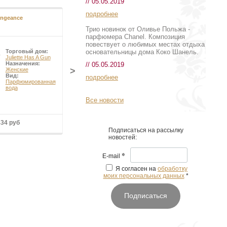
// 05.05.2019
подробнее
engeance
Irish Leather
Трио новинок от Оливье Польжа -
парфюмера Chanel. Композиция
повествует о любимых местах отдыха
основательницы дома Коко Шанель.
Торговый дом:
Торговый дом:
Juliette Has A Gun
Memo
Назначения:
Назначения:
// 05.05.2019
>
Женские
Унисекс
Вид:
Вид:
подробнее
Парфюмированная
Парфюмированная
вода
вода
Все новости
434 руб
от 9 874 руб
Подписаться на рассылку
новостей:
*
E-mail
Я согласен на
обработку
моих персональных данных
*
Подписаться