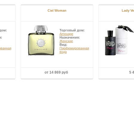
Ciel Woman
Lady V
дом:
Торговый дом:
Amouage
я:
Назначения:
Женские
Вид:
ванная
Парфюмированная
вода
от 14 869 руб
5 