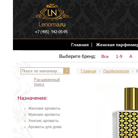
Главная
Женская парфюме
Выберите бренд:
Все
1-9
A
Главная
Парфюмерия
I
Расширенный
поиск
Назначение:
Женские ароматы
Мужские ароматы
Унисекс ароматы
Ароматы для дома