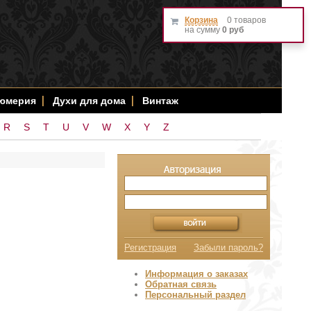
Корзина
0 товаров
на сумму
0 руб
фюмерия
Духи для дома
Винтаж
R
S
T
U
V
W
X
Y
Z
Регистрация
Забыли пароль?
Информация о заказах
Обратная связь
Персональный раздел