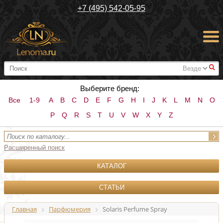
+7 (495) 542-05-95
#
Выберите бренд:
Все
1-9
A
B
C
D
E
F
G
H
I
J
K
L
M
N
O
P
Q
R
S
T
U
V
W
X
Y
Z
Расширенный поиск
КАТАЛОГ
СТАТЬИ
Главная
Парфюмерия
Solaris Perfume Spray