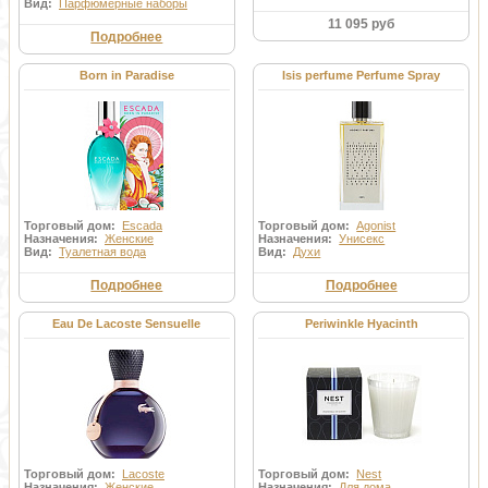
Вид:
Парфюмерные наборы
11 095 руб
Подробнее
Born in Paradise
Isis perfume Perfume Spray
Торговый дом:
Escada
Торговый дом:
Agonist
Назначения:
Женские
Назначения:
Унисекс
Вид:
Туалетная вода
Вид:
Духи
Подробнее
Подробнее
Eau De Lacoste Sensuelle
Periwinkle Hyacinth
Торговый дом:
Lacoste
Торговый дом:
Nest
Назначения:
Женские
Назначения:
Для дома