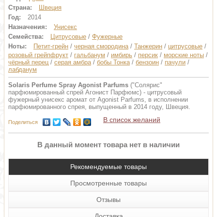
Страна:
Швеция
Год:
2014
Назначения:
Унисекс
Семейства:
Цитрусовые
/
Фужерные
Ноты:
Петит-грейн
/
черная смородина
/
Танжерин
/
цитрусовые
/
розовый грейпфрукт
/
гальбанум
/
имбирь
/
персик
/
морские ноты
/
чёрный перец
/
серая амбра
/
бобы Тонка
/
бензоин
/
пачули
/
лабданум
Solaris Perfume Spray Agonist Parfums
("Солярис"
парфюмированный спрей Агонист Парфюмс) - цитрусовый
фужерный унисекс аромат от Agonist Parfums, в исполнении
парфюмированного спрея, выпущенный в 2014 году, Швеция.
В список желаний
Поделиться
В данный момент товара нет в наличии
Рекомендуемые товары
Просмотренные товары
Отзывы
Доставка