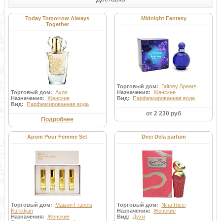
Today Tomorrow Always
Midnight Fantasy
Together
Торговый дом:
Britney Spears
Торговый дом:
Avon
Назначения:
Женские
Назначения:
Женские
Вид:
Парфюмированная вода
Вид:
Парфюмированная вода
от 2 230 руб
Подробнее
Apom Pour Femme Set
Deci Dela parfum
Торговый дом:
Maison Francis
Торговый дом:
Nina Ricci
Kurkdjian
Назначения:
Женские
Назначения:
Женские
Вид:
Духи