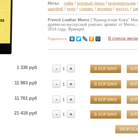
Ноты:
лайм
/
розовый перец
/
можжевельник
шалфей
/
кедр
/
стиракс
/
ветивер
/
мускус
/
за
French Leather Memo
("Французская Кожа" Мем
древесно-мускусный унисекс аромат от Memo,
2014 году, Франция.
В список жела
Поделиться
1 330 руб
-
+
1
В КОРЗИНУ
КУП
11 983 руб
-
+
1
В КОРЗИНУ
КУП
11 761 руб
-
+
1
В КОРЗИНУ
КУП
21 418 руб
-
+
1
В КОРЗИНУ
КУП
ЗАПРОС