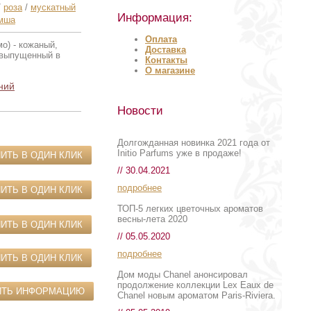
/
роза
/
мускатный
Информация:
мша
Оплата
о) - кожаный,
Доставка
 выпущенный в
Контакты
О магазине
ний
Новости
Долгожданная новинка 2021 года от
Initio Parfums уже в продаже!
ИТЬ В ОДИН КЛИК
// 30.04.2021
подробнее
ИТЬ В ОДИН КЛИК
ТОП-5 легких цветочных ароматов
весны-лета 2020
ИТЬ В ОДИН КЛИК
// 05.05.2020
подробнее
ИТЬ В ОДИН КЛИК
Дом моды Chanel анонсировал
продолжение коллекции Lex Eaux de
ИТЬ ИНФОРМАЦИЮ
Chanel новым ароматом Paris-Riviera.