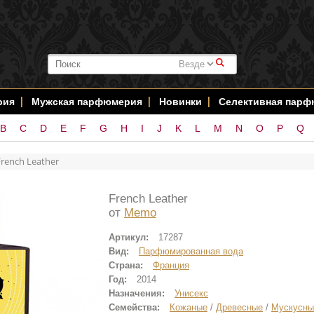
#
рия
Мужская парфюмерия
Новинки
Селективная пар
B
C
D
E
F
G
H
I
J
K
L
M
N
O
P
Q
French Leather
French Leather
от
Memo
Артикул:
17287
Вид:
Парфюмированная вода
Страна:
Франция
Год:
2014
Назначения:
Унисекс
Семейства:
Кожаные
/
Древесные
/
Мускусны