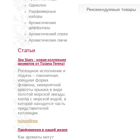
Одеколон
Рекомендуемые товары
Парфюмерные
наборы
Ароматические
диффузоры
Ароматический спреи
Ароматические свечи
Статьи
Sea Stars - новая коллекция
ароматов от Tiziana Terenzi
Роскошное исполнение и
подача – лаконичная,
изящная форма
флакона, невероятной
красоты крышка в виде
золотой морской звезды,
колба с морской водой, в
которой находится часть
представителей
коллекции.
подробнее
Парфюмерия в нашей жизни
Как ароматы могут