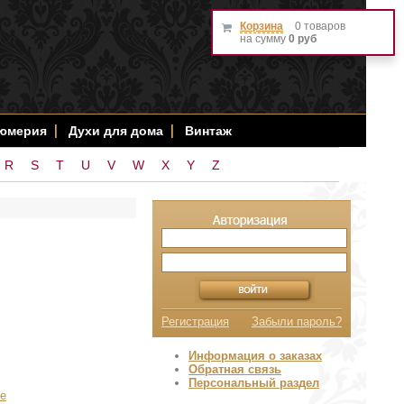
Корзина
0 товаров
на сумму
0 руб
фюмерия
Духи для дома
Винтаж
R
S
T
U
V
W
X
Y
Z
Регистрация
Забыли пароль?
Информация о заказах
Обратная связь
Персональный раздел
е