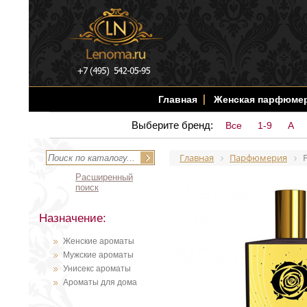
Главная
Женская парфюме
Выберите бренд:
Все
1-9
A
Главная
Парфюмерия
Расширенный
поиск
Назначение:
Женские ароматы
Мужские ароматы
Унисекс ароматы
Ароматы для дома