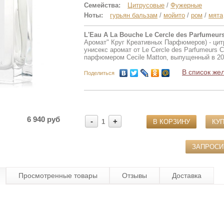
Семейства:
Цитрусовые
/
Фужерные
Ноты:
гурьян бальзам
/
мойито
/
ром
/
мята
L'Eau A La Bouche Le Cercle des Parfumeurs
Аромат" Круг Креативных Парфюмеров) - ци
унисекс аромат от Le Cercle des Parfumeurs C
парфюмером Cecile Matton, выпущенный в 20
В список же
Поделиться
6 940 руб
-
+
1
В КОРЗИНУ
КУП
ЗАПРОС
Просмотренные товары
Отзывы
Доставка