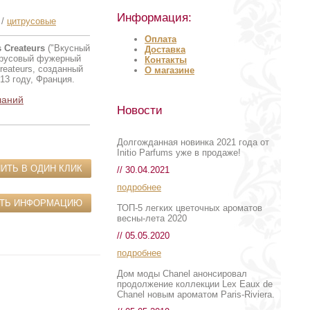
Информация:
/
цитрусовые
Оплата
 Createurs
("Вкусный
Доставка
трусовый фужерный
Контакты
reateurs, созданный
О магазине
13 году, Франция.
ланий
Новости
Долгожданная новинка 2021 года от
Initio Parfums уже в продаже!
ИТЬ В ОДИН КЛИК
// 30.04.2021
подробнее
ИТЬ ИНФОРМАЦИЮ
ТОП-5 легких цветочных ароматов
весны-лета 2020
// 05.05.2020
подробнее
Дом моды Chanel анонсировал
продолжение коллекции Lex Eaux de
Chanel новым ароматом Paris-Riviera.