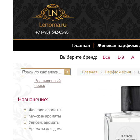
Главная
Женская парфюме
Выберите бренд:
Все
1-9
A
Главная
Парфюмерия
Расширенный
поиск
Назначение:
Женские ароматы
Мужские ароматы
Унисекс ароматы
Ароматы для дома