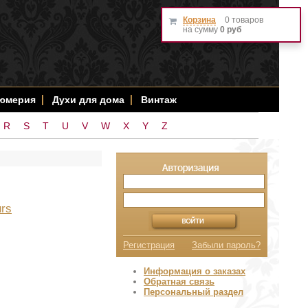
Корзина
0 товаров
на сумму
0 руб
фюмерия
Духи для дома
Винтаж
R
S
T
U
V
W
X
Y
Z
urs
Регистрация
Забыли пароль?
Информация о заказах
Обратная связь
Персональный раздел