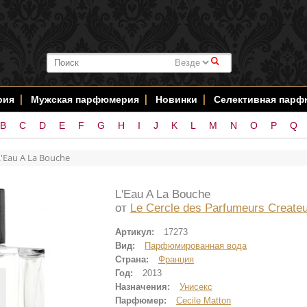
#
рия
Мужская парфюмерия
Новинки
Селективная пар
B
C
D
E
F
G
H
I
J
K
L
M
N
O
P
Q
L'Eau A La Bouche
L'Eau A La Bouche
от
Le Cercle des Parfumeurs Create
Артикул:
17273
Вид:
Парфюмированная вода
Страна:
Франция
Год:
2013
Назначения:
Унисекс
Парфюмер:
Cecile Matton