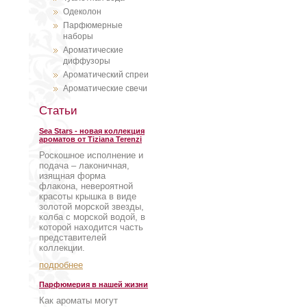
Одеколон
Парфюмерные
наборы
Ароматические
диффузоры
Ароматический спреи
Ароматические свечи
Статьи
Sea Stars - новая коллекция
ароматов от Tiziana Terenzi
Роскошное исполнение и
подача – лаконичная,
изящная форма
флакона, невероятной
красоты крышка в виде
золотой морской звезды,
колба с морской водой, в
которой находится часть
представителей
коллекции.
подробнее
Парфюмерия в нашей жизни
Как ароматы могут