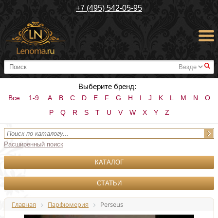
+7 (495) 542-05-95
#
Выберите бренд:
Все
1-9
A
B
C
D
E
F
G
H
I
J
K
L
M
N
O
P
Q
R
S
T
U
V
W
X
Y
Z
Расширенный поиск
КАТАЛОГ
СТАТЬИ
Главная
Парфюмерия
Perseus