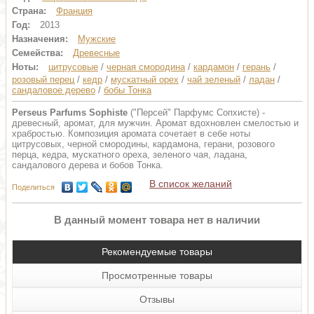
Страна:
Франция
Год:
2013
Назначения:
Мужские
Семейства:
Древесные
Ноты:
цитрусовые
/
черная смородина
/
кардамон
/
герань
/
розовый перец
/
кедр
/
мускатный орех
/
чай зеленый
/
ладан
/
сандаловое дерево
/
бобы Тонка
Perseus Parfums Sophiste
("Персей" Парфумс Сопхисте) -
древесный, аромат, для мужчин. Аромат вдохновлен смелостью и
храбростью. Композиция аромата сочетает в себе ноты
цитрусовых, черной смородины, кардамона, герани, розового
перца, кедра, мускатного ореха, зеленого чая, ладана,
сандалового дерева и бобов Тонка.
В список желаний
Поделиться
В данный момент товара нет в наличии
Рекомендуемые товары
Просмотренные товары
Отзывы